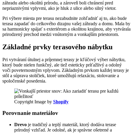
záhradu alebo okolitú prírodu, a zároveň boli chránení pred
nepriaznivými vplyvmi, ako je hluk z ulice alebo silný vietor.
Pri výbere miesta pre terasu nezabudnite zohľadniť aj to, ako bude
terasa zapadať do celkového dizajnu vašej záhrady a domu. Mala by
sa harmonicky spájať s exteriérom a okolitou krajinou, aby vytvárala
prirodzený prechod medzi vnútorným a vonkajším priestorom.
Základné prvky terasového nábytku
Pri vytváraní útulnej a príjemnej terasy je kľúčový výber nábytku,
ktorý bude nielen funkčný, ale tiež esteticky príťažlivý a odolný
voči poveternostným vplyvom. Základným prvkom každej terasy je
stôl a súprava stoličiek, ktoré umožňujú relaxáciu, stolovanie a
spoločenské posedenia.
Copyright Image by
Shopify
Porovnanie materiálov
Drevo
je tradičný a teplý materiál, ktorý dodáva terase
prírodný vzhľad. Je odolné, ak je správne ošetrené a