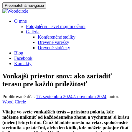
Prepínateľná navigácia
Prejsť
O mne
na
Fotogaléria – svet mojimi očami
obsah
Galéria
Konferenčné stolíky
Drevené varešky
Drevené stolčeky
Blog
Facebook
Kontakty
Vonkajší priestor snov: ako zariadiť
terasu pre každú príležitosť
Publikované dňa:
17. septembra 2024
2. novembra 2024
, autor:
Wood Circle
Vitajte vo svete vonkajších terás – priestoru pokoja, kde
môžeme uniknúť od každodenného zhonu a vychutnať si krásu
(nielen) letných dní. Či už hľadáte miesto na relax, spoločenské
stretnutia s priateľmi, alebo len kútik, kde môžete pokojne čítať