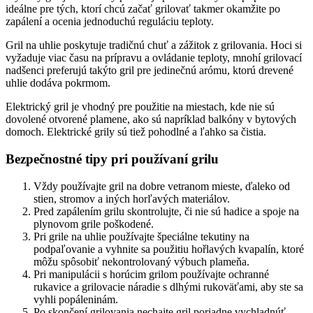
ideálne pre tých, ktorí chcú začať grilovať takmer okamžite po
zapálení a ocenia jednoduchú reguláciu teploty.
Gril na uhlie poskytuje tradičnú chuť a zážitok z grilovania. Hoci si
vyžaduje viac času na prípravu a ovládanie teploty, mnohí grilovací
nadšenci preferujú takýto gril pre jedinečnú arómu, ktorú drevené
uhlie dodáva pokrmom.
Elektrický gril je vhodný pre použitie na miestach, kde nie sú
dovolené otvorené plamene, ako sú napríklad balkóny v bytových
domoch. Elektrické grily sú tiež pohodlné a ľahko sa čistia.
Bezpečnostné tipy pri používaní grilu
Vždy používajte gril na dobre vetranom mieste, ďaleko od
stien, stromov a iných horľavých materiálov.
Pred zapálením grilu skontrolujte, či nie sú hadice a spoje na
plynovom grile poškodené.
Pri grile na uhlie používajte špeciálne tekutiny na
podpaľovanie a vyhnite sa použitiu hořlavých kvapalín, ktoré
môžu spôsobiť nekontrolovaný výbuch plameňa.
Pri manipulácii s horúcim grilom používajte ochranné
rukavice a grilovacie náradie s dlhými rukoväťami, aby ste sa
vyhli popáleninám.
Po skončení grilovania nechajte gril poriadne vychladnúť,