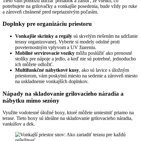
Tieto vám pomôžu udržať poriadok a zaistiť, že všetko, čo
potrebujete na grilovačky a vonkajšie posedenia, bude vždy po ruke
a zároveň chránené pred nepriaznivým počasím.
Doplnky pre organizáciu priestoru
Vonkajšie skrinky a regály
sú skvelým riešením na udržanie
terasy organizovanej. Vyberte si modely odolné proti
poveternostným vplyvom a UV žiareniu.
Mobilné servírovacie vozíky
môžu poslúžiť ako prenosné
stolíky pre nápoje a jedlo, a keď nie sú potrebné, jednoducho
ich môžete odložiť.
Multifunkčné nábytkové kusy
, ako sú lavice s úložným
priestorom, vám poskytnú miesto na sedenie a zároveň miesto
na uskladnenie vonkajších doplnkov.
Nápady na skladovanie grilovacieho náradia a
nábytku mimo sezóny
Využite vodotesné úložné boxy, ktoré môžete umiestniť priamo na
terase. Tieto boxy sú ideálne na skladovanie grilovacieho náradia,
vankúšov a dek.