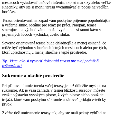
mesiacoch vyžadovať tieňové riešenia, ako sú markízy alebo veľké
slnečníky, aby ste si mohli terasu vychutnávať aj počas najväčších
horúčav.
Terasa orientovaná na západ vám poskytne príjemné popoludňajšie
a večerné slnko, ideálne pre relax po práci. Naopak, terasa
smerujúca na východ vám umožní vychutnať si rannú kávu v
príjemných lúčoch vychádzajúceho slnka.
Severne orientovaná terasa bude chladnejšia a menej oslnená, čo
môže byť výhodou v horúcich letných mesiacoch alebo pre tých,
ktorí uprednostňujú menej slnečné a teplé prostredie.
Tip: Viete, ako si vytvoriť dokonalú terasu pre svoj podnik či
reštauráciu?
Súkromie a okolité prostredie
Pri plánovaní umiestnenia vašej terasy je tiež dôležité myslieť na
súkromie. Ak je vaša záhrada v tesnej blízkosti susedov, môžete
zvážiť výstavbu vysokých plotov, živých plotov alebo použitie
trejaží, ktoré vám poskytnú súkromie a zároveň pridajú estetický
prvok.
Zvážte tiež umiestnenie terasy tak, aby ste mali pekný výhľad na