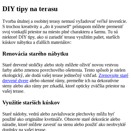
DIY tipy na terasu
Tvorba útulnej a osobitej terasy nemusí vyžadovať veľké investície.
S trochou kreativity a „do it yourself“ prístupom môžete premeniť
svoj vonkajší priestor na miesto plné charakteru a šarmu. Tu sú
niektoré DIY tipy, ako si zariadiť terasu využitím paliet, starších
kúskov nábytku a ďalších materiálov:
Renovácia starého nábytku
Staré drevené stoličky alebo stoly môžete oživiť novou vrstvou
farby alebo zmenou povrchového ošetrenia. Tento spôsob je nielen
ekologický, ale dodá vašej terase jedinečný vzhľad.
Zrenovujte staré
drevené dvere
alebo okenné rámy, premeňte ich na dekoratívne
steny alebo ako rámy pre zrkadlá, ktoré opticky zväčšia priestor na
vašej terase.
Využitie starších kúskov
Staré nádoby, vedrá alebo zavlažovacie plechovky môžu byť
použité ako originálne kvetináče. Obnovte staré dekorácie alebo
náradie, ktoré môžete zavesiť na stenu alebo použiť ako neobvyklé
doplnky na vašej terase.