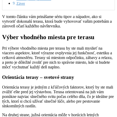
Záver
V tomto článku vám prinášame sériu tipov a nápadov, ako si
vytvoriť dokonalú terasu, ktorá bude vyhovovať vašim potrebám a
zároveň očarí každého návštevníka.
Výber vhodného miesta pre terasu
Pri výbere vhodného miesta pre terasu by ste mali myslieť na
viacero aspektov, ktoré výrazne ovplyvnia jej funkčnosť, estetiku a
celkovú atmosféru. Terasy sú miestom odpočinku, zábavy a relaxu,
a preto je dôležité zvoliť pre nich to správne miesto, kde si budete
môcť vychutnať každý deň naplno.
Orientácia terasy – svetové strany
Orientácia terasy je jedným z kľúčových faktorov, ktorý by ste mali
zvážiť ešte pred jej výstavbou. Terasa orientovaná na juh vám
ponúkne najviac slnečného svitu počas celého dňa, čo je ideálne pre
tých, ktorí si chcú užívať slnečné lúče, alebo pre pestovanie
slnkomilných rastlín.
Na druhej strane, južná orientácia môže v horúcich letných