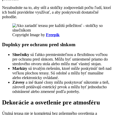
Nezabudnite na to, aby stôl a stoličky zodpovedali počtu ľudí, ktorí
ich budú pravidelne využívať, a aby poskytovali dostatočné
pohodlie.
Copyright Image by
Freepik
Doplnky pre ochranu pred slnkom
Slnečníky
sú ľahko premiestniteľnou a flexibilnou voľbou
pre ochranu pred slnkom. Môžu byť umiestnené priamo do
stredového otvoru stola alebo môžu mať vlastný stojan.
Markízy
sú trvalým riešením, ktoré môže poskytnúť tieň nad
veľkou plochou terasy. Sú odolné a môžu byť manuálne
alebo elektronicky ovládané.
Závesy
a iné tkané clony môžu poskytovať súkromie a tieň,
zároveň pridávajú estetický prvok a môžu byť jednoducho
odstránené alebo zmenené podľa potreby.
Dekorácie a osvetlenie pre atmosféru
Útulná terasa nie je kompletná bez príjemného osvetlenia a