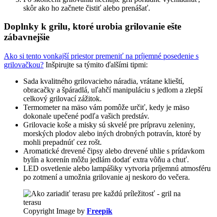
skôr ako ho začnete čistiť alebo prenášať.
Doplnky k grilu, ktoré urobia grilovanie ešte
zábavnejšie
Ako si tento vonkajší priestor premeniť na príjemné posedenie s
grilovačkou?
Inšpirujte sa týmito ďalšími tipmi:
Sada kvalitného grilovacieho náradia, vrátane klieští,
obracačky a špáradlá, uľahčí manipuláciu s jedlom a zlepší
celkový grilovací zážitok.
Termometer na mäso vám pomôže určiť, kedy je mäso
dokonale upečené podľa vašich predstáv.
Grilovacie koše a misky sú skvelé pre prípravu zeleniny,
morských plodov alebo iných drobných potravín, ktoré by
mohli prepadnúť cez rošt.
Aromatické drevené čipsy alebo drevené uhlie s prídavkom
bylín a korenín môžu jedlám dodať extra vôňu a chuť.
LED osvetlenie alebo lampášiky vytvoria príjemnú atmosféru
po zotmení a umožnia grilovanie aj neskoro do večera.
Copyright Image by
Freepik