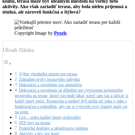
knihu, terasa môže byť ideálnym miestom na všetky tieto
aktivity. Ako však zariadiť terasu, aby bola nielen príjemná a
útulná, ale zároveň funkčná a štýlová?
Copyright Image by
Pexels
Obsah článku
Výber vhodného miesta pre terasu
Základné prvky terasového nábytku
Dekorácie a osvetlenie pre atmosféru
Dekorácie a osvetlenie sú dôležité pre vytvorenie príjemného
prostredia na terase, ktoré vás bude lákať tráviť tam čas a užívať si
každý letný večer. Kreativita a osobný štýl môžu ísť ruka v ruke s
funkčnosťou a pohodlím, aby ste si vytvorili svoj vlastný malý raj
na zemi.
Gril – srdce každej letnej grilovačky
DIY tipy na terasu
Praktické doplnky a skladovacie riešenia
Aktivity a hry pre hostí