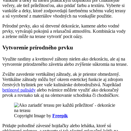
Vankúše a deky sú nielen praktickým doplnkom pre chladnejšie
večery, ale tiež príležitosťou, ako pridať farbu a textúru. Vyberte si
vankúše a deky, ktoré zodpovedajú farebnému schému vašej terasy
a sú vyrobené z materiálov vhodných na vonkajšie použitie.
Prírodné prvky, ako sú drevené dekorácie, kamene alebo vodné
prvky, vytvárajú pokojnú a relaxačnú atmosféru. Kombinácia vody
a zelene môže na terase vytvoriť pocit oázy.
Vytvorenie prírodného prvku
Využite rastliny a kvetinové záhony nielen ako dekoráciu, ale aj na
vytvorenie prirodzeného závetria alebo zvýšenie súkromia na terase.
Zvážte zavedenie vertikálnej záhrady, ak je priestor obmedzený.
Vertikálne záhrady môžu byť okrem estetickej funkcie aj zdrojom
čerstvých byliniek pre vaše kulinárske dobrodružstvá. Napríklad
betónové palisády
alebo tvárnice môžete využiť ako dekoračný
prvok a rovnako tak aj na olemovanie schodiska či chodníčkov.
Copyright Image by
Freepik
Pridajte pohodlné závesné hojdačky alebo lehátka, ktoré sú
obklopené zelenou, a vytvorte si tak vlastný relaxačný kútik na