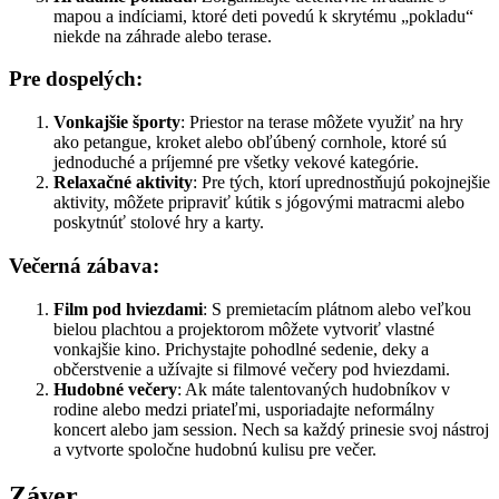
mapou a indíciami, ktoré deti povedú k skrytému „pokladu“
niekde na záhrade alebo terase.
Pre dospelých:
Vonkajšie športy
: Priestor na terase môžete využiť na hry
ako petangue, kroket alebo obľúbený cornhole, ktoré sú
jednoduché a príjemné pre všetky vekové kategórie.
Relaxačné aktivity
: Pre tých, ktorí uprednostňujú pokojnejšie
aktivity, môžete pripraviť kútik s jógovými matracmi alebo
poskytnúť stolové hry a karty.
Večerná zábava:
Film pod hviezdami
: S premietacím plátnom alebo veľkou
bielou plachtou a projektorom môžete vytvoriť vlastné
vonkajšie kino. Prichystajte pohodlné sedenie, deky a
občerstvenie a užívajte si filmové večery pod hviezdami.
Hudobné večery
: Ak máte talentovaných hudobníkov v
rodine alebo medzi priateľmi, usporiadajte neformálny
koncert alebo jam session. Nech sa každý prinesie svoj nástroj
a vytvorte spoločne hudobnú kulisu pre večer.
Záver