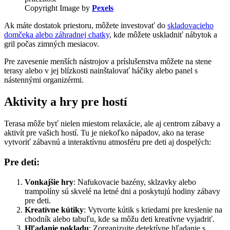
Copyright Image by
Pexels
Ak máte dostatok priestoru, môžete investovať do
skladovacieho
domčeka alebo záhradnej chatky
, kde môžete uskladniť nábytok a
gril počas zimných mesiacov.
Pre zavesenie menších nástrojov a príslušenstva môžete na stene
terasy alebo v jej blízkosti nainštalovať háčiky alebo panel s
nástennými organizérmi.
Aktivity a hry pre hostí
Terasa môže byť nielen miestom relaxácie, ale aj centrom zábavy a
aktivít pre vašich hostí. Tu je niekoľko nápadov, ako na terase
vytvoriť zábavnú a interaktívnu atmosféru pre deti aj dospelých:
Pre deti:
Vonkajšie hry
: Nafukovacie bazény, sklzavky alebo
trampolíny sú skvelé na letné dni a poskytujú hodiny zábavy
pre deti.
Kreatívne kútiky
: Vytvorte kútik s kriedami pre kreslenie na
chodník alebo tabuľu, kde sa môžu deti kreatívne vyjadriť.
Hľadanie pokladu
: Zorganizujte detektívne hľadanie s