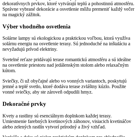
dekoratívnych prvkov, ktoré vytvárajú teplú a pohostinnú atmosféru.
Správne vybrané dekorácie a osvetlenie môžu premeniť každý večer
na magický zážitok.
Výber vhodného osvetlenia
Solárne lampy sú ekologickou a praktickou voľbou, ktorá využíva
solárnu energiu na osvetlenie terasy. Sú jednoduché na inštaláciu a
nevyžadujú prívod elektriny.
Svetelné reťaze pridávajú terase romantickú atmosféru a sú ideálne
na osvetlenie priestoru nad jedálenským stolom alebo relaxačným
kútom.
Sviečky, či už obyčajné alebo vo vonných variantoch, poskytujú
jemné a teplé svetlo, ktoré dodáva terase zvláštny kúzlo. Použite
vonné sviečky, aby ste zároveň odpudili hmyz.
Dekoračné prvky
Kvety a rastliny sú esenciálnym doplnkom každej terasy.
Umiestnenie farebných kvetinových záhonov, visiacich kvetináčov
alebo zelených rastlín vytvorí prírodný a živý vzhľad.