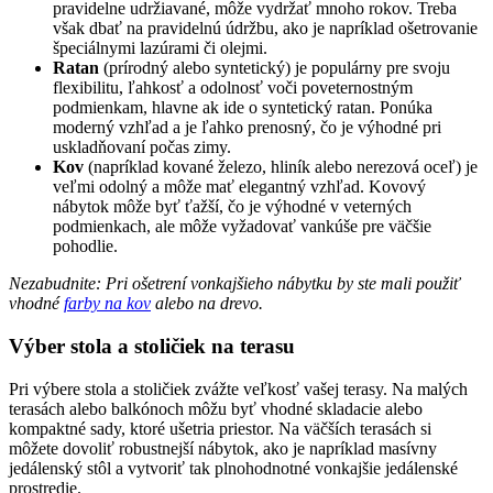
pravidelne udržiavané, môže vydržať mnoho rokov. Treba
však dbať na pravidelnú údržbu, ako je napríklad ošetrovanie
špeciálnymi lazúrami či olejmi.
Ratan
(prírodný alebo syntetický) je populárny pre svoju
flexibilitu, ľahkosť a odolnosť voči poveternostným
podmienkam, hlavne ak ide o syntetický ratan. Ponúka
moderný vzhľad a je ľahko prenosný, čo je výhodné pri
uskladňovaní počas zimy.
Kov
(napríklad kované železo, hliník alebo nerezová oceľ) je
veľmi odolný a môže mať elegantný vzhľad. Kovový
nábytok môže byť ťažší, čo je výhodné v veterných
podmienkach, ale môže vyžadovať vankúše pre väčšie
pohodlie.
Nezabudnite: Pri ošetrení vonkajšieho nábytku by ste mali použiť
vhodné
farby na kov
alebo na drevo.
Výber stola a stoličiek na terasu
Pri výbere stola a stoličiek zvážte veľkosť vašej terasy. Na malých
terasách alebo balkónoch môžu byť vhodné skladacie alebo
kompaktné sady, ktoré ušetria priestor. Na väčších terasách si
môžete dovoliť robustnejší nábytok, ako je napríklad masívny
jedálenský stôl a vytvoriť tak plnohodnotné vonkajšie jedálenské
prostredie.