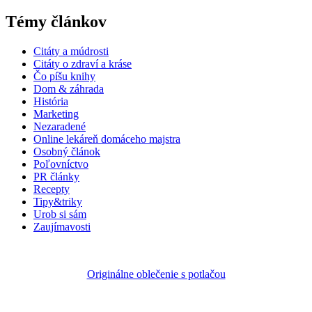
Témy článkov
Citáty a múdrosti
Citáty o zdraví a kráse
Čo píšu knihy
Dom & záhrada
História
Marketing
Nezaradené
Online lekáreň domáceho majstra
Osobný článok
Poľovníctvo
PR články
Recepty
Tipy&triky
Urob si sám
Zaujímavosti
Originálne oblečenie s potlačou