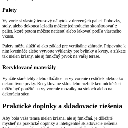
Palety
Vytvorte si vlastný terasový nábytok z drevených paliet. Pohovky,
stoly, alebo dokonca ležadlá môžete jednoducho skonštruovať z
paliet, ktoré potom môžete natierať alebo lakovať podľa vlastného
vkusu.
Palety môžu slúžiť aj ako základ pre vertikálne záhrady. Pripevnite k
nim kvetináče alebo vytvorte výklenky pre bylinky a kvety, a získate
tak nielen krásny, ale aj funkčný prvok na vašej terase.
Recyklované materiály
Využite staré tehly alebo dlaždice na vytvorenie cestičiek alebo ako
dekoratívne prvky. Recyklované sklo alebo rozbité keramické časti
môžu byť použité na vytvorenie mozaiky na stoloch alebo na
dekoráciu stien.
Praktické doplnky a skladovacie riešenia
Aby bola vaša terasa nielen krásna, ale aj funkčná, je dôležité
myslieť na praktické doplnky a inteligentné skladovacie riešenia.