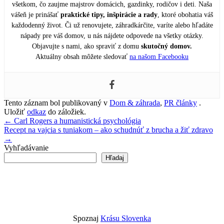
všetkom, čo zaujme majstrov domácich, gazdinky, rodičov i deti. Naša
vášeň je prinášať
praktické tipy, inšpirácie a rady
, ktoré obohatia váš
každodenný život. Či už renovujete, záhradkárčite, varíte alebo hľadáte
nápady pre váš domov, u nás nájdete odpovede na všetky otázky.
Objavujte s nami, ako spraviť z domu
skutočný domov.
Aktuálny obsah môžete sledovať
na našom Facebooku
Tento záznam bol publikovaný v
Dom & záhrada
,
PR články
.
Uložiť
odkaz
do záložiek.
Navigácia
←
Carl Rogers a humanistická psychológia
Recept na vajcia s tuniakom – ako schudnúť z brucha a žiť zdravo
v
→
článku
Vyhľadávanie
Hľadaj
Spoznaj
Krásu Slovenka