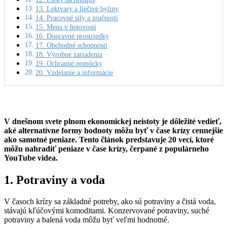
13. Lektvary a liečivé byliny
14. Pracovné sily a zručnosti
15. Mena v hotovosti
16. Dopravné prostriedky
17. Obchodné schopnosti
18. Výrobné zariadenia
19. Ochranné pomôcky
20. Vzdelanie a informácie
V dnešnom svete plnom ekonomickej neistoty je dôležité vedieť,
aké alternatívne formy hodnoty môžu byť v čase krízy cennejšie
ako samotné peniaze. Tento článok predstavuje 20 vecí, ktoré
môžu nahradiť peniaze v čase krízy, čerpané z populárneho
YouTube videa.
1. Potraviny a voda
V časoch krízy sa základné potreby, ako sú potraviny a čistá voda,
stávajú kľúčovými komoditami. Konzervované potraviny, suché
potraviny a balená voda môžu byť veľmi hodnotné.