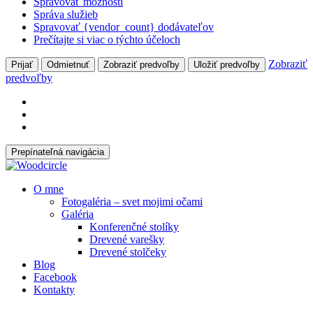
Spravovať možnosti
Správa služieb
Spravovať {vendor_count} dodávateľov
Prečítajte si viac o týchto účeloch
Zobraziť
Prijať
Odmietnuť
Zobraziť predvoľby
Uložiť predvoľby
predvoľby
Prepínateľná navigácia
Prejsť
O mne
na
Fotogaléria – svet mojimi očami
obsah
Galéria
Konferenčné stolíky
Drevené varešky
Drevené stolčeky
Blog
Facebook
Kontakty