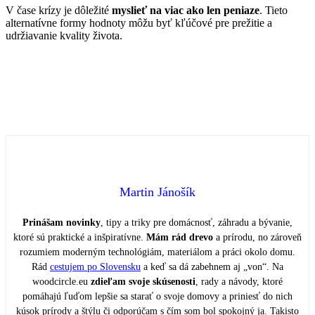
V čase krízy je dôležité
myslieť na viac ako len peniaze
. Tieto
alternatívne formy hodnoty môžu byť kľúčové pre prežitie a
udržiavanie kvality života.
Martin Jánošík
Prinášam novinky
, tipy a triky pre domácnosť, záhradu a bývanie,
ktoré sú praktické a inšpiratívne.
Mám rád drevo
a prírodu, no zároveň
rozumiem moderným technológiám, materiálom a práci okolo domu.
Rád
cestujem po Slovensku
a keď sa dá zabehnem aj „von“. Na
woodcircle.eu
zdieľam svoje skúsenosti
, rady a návody, ktoré
pomáhajú ľuďom lepšie sa starať o svoje domovy a priniesť do nich
kúsok prírody a štýlu či odporúčam s čím som bol spokojný ja. Takisto