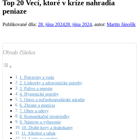
Top 20 Vecí, ktoré v kríze nahradia
peniaze
Publikované dňa:
28. júna 2024
28. júna 2024
, autor:
Martin Jánošík
Obsah článku
1. Potraviny a voda
2. Liekovky a zdravotnícke potreby
3. Palivo a energie
4. Hygienické potreby
5. Osivo a poľnohospodárske náradie
6. Zbrane a munícia
7. Obuv a odevy
8. Komunikačné prostriedky
9. Nástroje a vybavenie
10. Drahé kovy a drahokamy
11. Alkohol a tabak
12. Lieky na predpis