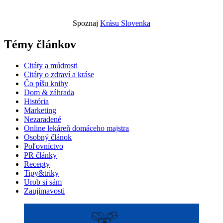
Spoznaj
Krásu Slovenka
Témy článkov
Citáty a múdrosti
Citáty o zdraví a kráse
Čo píšu knihy
Dom & záhrada
História
Marketing
Nezaradené
Online lekáreň domáceho majstra
Osobný článok
Poľovníctvo
PR články
Recepty
Tipy&triky
Urob si sám
Zaujímavosti