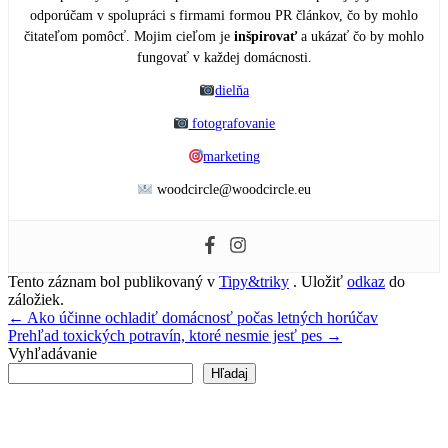
odporúčam v spolupráci s firmami formou PR článkov, čo by mohlo
čitateľom pomôcť. Mojim cieľom je
inšpirovať
a ukázať čo by mohlo
fungovať v každej domácnosti.
dielňa
fotografovanie
marketing
woodcircle@woodcircle.eu
Tento záznam bol publikovaný v
Tipy&triky
. Uložiť
odkaz
do
záložiek.
Navigácia
←
Ako účinne ochladiť domácnosť počas letných horúčav
Prehľad toxických potravín, ktoré nesmie jesť pes
→
v
Vyhľadávanie
článku
Hľadaj