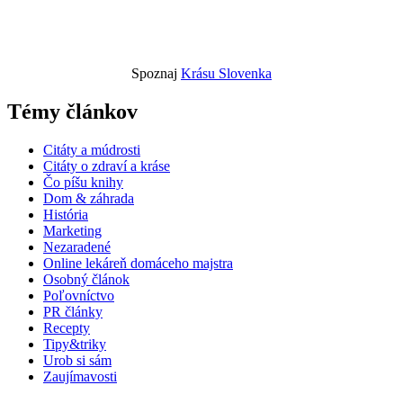
Spoznaj
Krásu Slovenka
Témy článkov
Citáty a múdrosti
Citáty o zdraví a kráse
Čo píšu knihy
Dom & záhrada
História
Marketing
Nezaradené
Online lekáreň domáceho majstra
Osobný článok
Poľovníctvo
PR články
Recepty
Tipy&triky
Urob si sám
Zaujímavosti