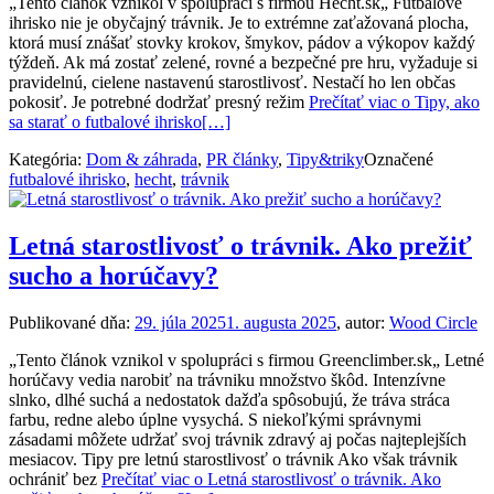
„Tento článok vznikol v spolupráci s firmou Hecht.sk„ Futbalové
ihrisko nie je obyčajný trávnik. Je to extrémne zaťažovaná plocha,
ktorá musí znášať stovky krokov, šmykov, pádov a výkopov každý
týždeň. Ak má zostať zelené, rovné a bezpečné pre hru, vyžaduje si
pravidelnú, cielene nastavenú starostlivosť. Nestačí ho len občas
pokosiť. Je potrebné dodržať presný režim
Prečítať viac o Tipy, ako
sa starať o futbalové ihrisko
[…]
Kategória:
Dom & záhrada
,
PR články
,
Tipy&triky
Označené
futbalové ihrisko
,
hecht
,
trávnik
Letná starostlivosť o trávnik. Ako prežiť
sucho a horúčavy?
Publikované dňa:
29. júla 2025
1. augusta 2025
, autor:
Wood Circle
„Tento článok vznikol v spolupráci s firmou Greenclimber.sk„ Letné
horúčavy vedia narobiť na trávniku množstvo škôd. Intenzívne
slnko, dlhé suchá a nedostatok dažďa spôsobujú, že tráva stráca
farbu, redne alebo úplne vysychá. S niekoľkými správnymi
zásadami môžete udržať svoj trávnik zdravý aj počas najteplejších
mesiacov. Tipy pre letnú starostlivosť o trávnik Ako však trávnik
ochrániť bez
Prečítať viac o Letná starostlivosť o trávnik. Ako