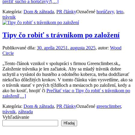
prežiť sucho a horúčavy?
[…]
Kategória:
Dom & záhrada
,
PR články
Označené
horúčavy
,
leto
,
trávnik
Tipy čo robiť s trávnikom po založení
Publikované dňa:
30. apríla 2025
1. augusta 2025
, autor:
Wood
Circle
„Tento článok vznikol v spolupráci s firmou Greenclimber.sk„
Založenie trávnika je len začiatok. Aby sa mladý trávnik dobre
uchytil a vyrástol do hustého a odolného koberca, treba dodržiavať
niekoľko dôležitých krokov. V tomto článku vám vysvetlíme, ako sa
o trávnik starať v prvých týždňoch a mesiacoch po založení, kedy a
ako ho kosiť, hnojiť či
Prečítať viac o Tipy čo robiť s trávnikom po
založení
[…]
Kategória:
Dom & záhrada
,
PR články
Označené
greenclimber
,
trávnik
,
záhrada
Vyhľadávanie
Hľadaj