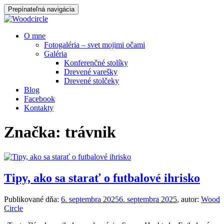
Prepínateľná navigácia
Prejsť
O mne
na
Fotogaléria – svet mojimi očami
obsah
Galéria
Konferenčné stolíky
Drevené varešky
Drevené stolčeky
Blog
Facebook
Kontakty
Značka:
trávnik
Tipy, ako sa starať o futbalové ihrisko
Publikované dňa:
6. septembra 2025
6. septembra 2025
, autor:
Wood
Circle