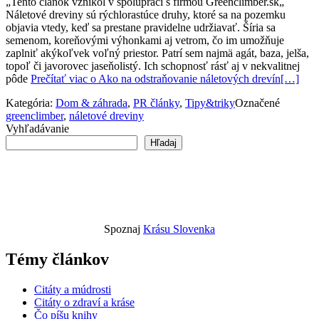
„Tento článok vznikol v spolupráci s firmou Greenclimber.sk„
Náletové dreviny sú rýchlorastúce druhy, ktoré sa na pozemku
objavia vtedy, keď sa prestane pravidelne udržiavať. Šíria sa
semenom, koreňovými výhonkami aj vetrom, čo im umožňuje
zaplniť akýkoľvek voľný priestor. Patrí sem najmä agát, baza, jelša,
topoľ či javorovec jaseňolistý. Ich schopnosť rásť aj v nekvalitnej
pôde
Prečítať viac o Ako na odstraňovanie náletových drevín
[…]
Kategória:
Dom & záhrada
,
PR články
,
Tipy&triky
Označené
greenclimber
,
náletové dreviny
Vyhľadávanie
Hľadaj
Spoznaj
Krásu Slovenka
Témy článkov
Citáty a múdrosti
Citáty o zdraví a kráse
Čo píšu knihy