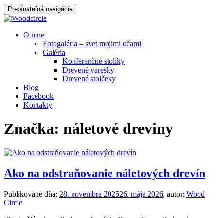
Prepínateľná navigácia
Prejsť
O mne
na
Fotogaléria – svet mojimi očami
obsah
Galéria
Konferenčné stolíky
Drevené varešky
Drevené stolčeky
Blog
Facebook
Kontakty
Značka:
náletové dreviny
Ako na odstraňovanie náletových drevín
Publikované dňa:
28. novembra 2025
26. mája 2026
, autor:
Wood
Circle