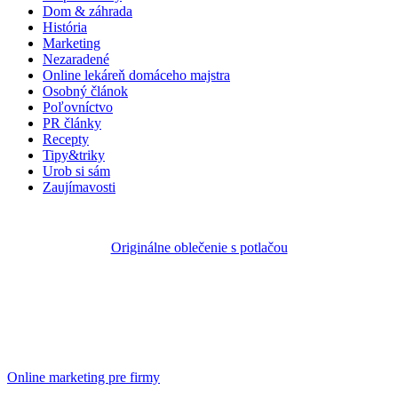
Dom & záhrada
História
Marketing
Nezaradené
Online lekáreň domáceho majstra
Osobný článok
Poľovníctvo
PR články
Recepty
Tipy&triky
Urob si sám
Zaujímavosti
Originálne oblečenie s potlačou
Online marketing pre firmy