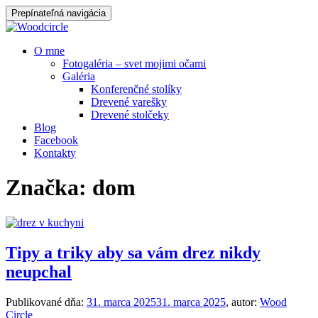
Prepínateľná navigácia
Prejsť
O mne
na
Fotogaléria – svet mojimi očami
obsah
Galéria
Konferenčné stolíky
Drevené varešky
Drevené stolčeky
Blog
Facebook
Kontakty
Značka:
dom
Tipy a triky aby sa vám drez nikdy
neupchal
Publikované dňa:
31. marca 2025
31. marca 2025
, autor:
Wood
Circle