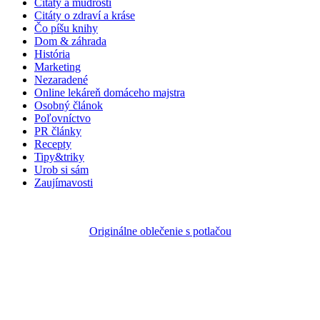
Citáty a múdrosti
Citáty o zdraví a kráse
Čo píšu knihy
Dom & záhrada
História
Marketing
Nezaradené
Online lekáreň domáceho majstra
Osobný článok
Poľovníctvo
PR články
Recepty
Tipy&triky
Urob si sám
Zaujímavosti
Originálne oblečenie s potlačou