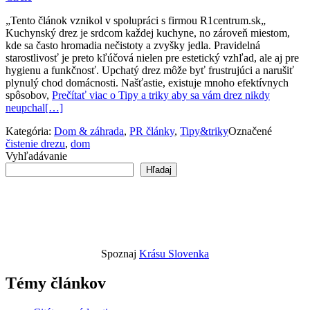
„Tento článok vznikol v spolupráci s firmou R1centrum.sk„
Kuchynský drez je srdcom každej kuchyne, no zároveň miestom,
kde sa často hromadia nečistoty a zvyšky jedla. Pravidelná
starostlivosť je preto kľúčová nielen pre estetický vzhľad, ale aj pre
hygienu a funkčnosť. Upchatý drez môže byť frustrujúci a narušiť
plynulý chod domácnosti. Našťastie, existuje mnoho efektívnych
spôsobov,
Prečítať viac o Tipy a triky aby sa vám drez nikdy
neupchal
[…]
Kategória:
Dom & záhrada
,
PR články
,
Tipy&triky
Označené
čistenie drezu
,
dom
Vyhľadávanie
Hľadaj
Spoznaj
Krásu Slovenka
Témy článkov