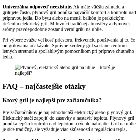
Univerzálna odpoveď neexistuje.
Ak máte väčšiu záhradu a
grilujete často, plynový gril ponúka najväčší komfort a kontrolu nad
prípravou jedla. Do bytu alebo na menší balkón je praktickým
riešením elektrický gril. Milovníci tradičnej atmosféry a dymovej
arómy pravdepodobne zostanú verní grilu na uhlie.
Pri výbere zvážte veľkosť priestoru, frekvenciu používania aj to, čo
od grilovania očakávate. Správne zvolený gril sa stane centrom
letných stretnutí a spoľahlivým pomocníkom pri príprave chutného
jedla.
FAQ – najčastejšie otázky
Ktorý gril je najlepší pre začiatočníka?
Pre začiatočníkov je najjednoduchší elektrický alebo plynový gril.
Elektrický stačí zapojiť do zásuvky a nastaviť teplotu. Plynový gril
ponúka lepšiu kontrolu nad teplotou a rýchle nahriatie. Gril na uhlie
je síce tradičný, ale vyžaduje viac skúseností s reguláciou tepla.