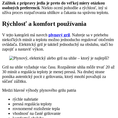
Zážitok z prípravy jedla je preto do veľkej miery otázkou
osobných preferencií.
Niekto ocení pohodlie a rýchlosť, iný si
užíva proces rozpaľovania uhlíkov a čakania na správnu teplotu.
Rýchlosť a komfort používania
V tejto kategórii má navrch
plynový gril
. Nahreje sa v priebehu
niekoľkých minút a teplotu možno jednoducho regulovať otočením
ovládača. Elektrický gril je taktiež jednoduchý na obsluhu, stačí ho
zapojiť a nastaviť výkon.
Gril na uhlie vyžaduje viac času. Rozpálenie uhlia môže trvať 20 až
30 minút a regulácia teploty je menej presná. Na druhej strane
ponúka autentický pocit z grilovania, ktorý mnohí považujú za
súčasť zážitku.
Medzi hlavné výhody plynového grilu patria
rýchle nahriatie
presná regulácia teploty
rovnomerné rozloženie tepla
vhodnosť na časté grilovanie