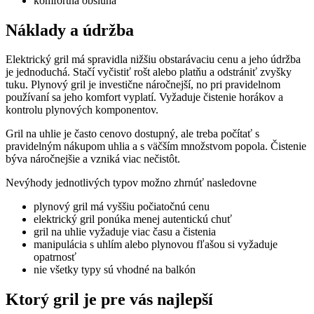
komfortná obsluha
Náklady a údržba
Elektrický gril má spravidla nižšiu obstarávaciu cenu a jeho údržba
je jednoduchá. Stačí vyčistiť rošt alebo platňu a odstrániť zvyšky
tuku. Plynový gril je investične náročnejší, no pri pravidelnom
používaní sa jeho komfort vyplatí. Vyžaduje čistenie horákov a
kontrolu plynových komponentov.
Gril na uhlie je často cenovo dostupný, ale treba počítať s
pravidelným nákupom uhlia a s väčším množstvom popola. Čistenie
býva náročnejšie a vzniká viac nečistôt.
Nevýhody jednotlivých typov možno zhrnúť nasledovne
plynový gril má vyššiu počiatočnú cenu
elektrický gril ponúka menej autentickú chuť
gril na uhlie vyžaduje viac času a čistenia
manipulácia s uhlím alebo plynovou fľašou si vyžaduje
opatrnosť
nie všetky typy sú vhodné na balkón
Ktorý gril je pre vás najlepší