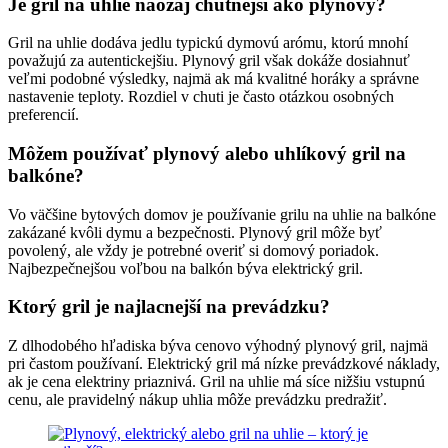
Je gril na uhlie naozaj chutnejší ako plynový?
Gril na uhlie dodáva jedlu typickú dymovú arómu, ktorú mnohí
považujú za autentickejšiu. Plynový gril však dokáže dosiahnuť
veľmi podobné výsledky, najmä ak má kvalitné horáky a správne
nastavenie teploty. Rozdiel v chuti je často otázkou osobných
preferencií.
Môžem používať plynový alebo uhlíkový gril na
balkóne?
Vo väčšine bytových domov je používanie grilu na uhlie na balkóne
zakázané kvôli dymu a bezpečnosti. Plynový gril môže byť
povolený, ale vždy je potrebné overiť si domový poriadok.
Najbezpečnejšou voľbou na balkón býva elektrický gril.
Ktorý gril je najlacnejší na prevádzku?
Z dlhodobého hľadiska býva cenovo výhodný plynový gril, najmä
pri častom používaní. Elektrický gril má nízke prevádzkové náklady,
ak je cena elektriny priaznivá. Gril na uhlie má síce nižšiu vstupnú
cenu, ale pravidelný nákup uhlia môže prevádzku predražiť.