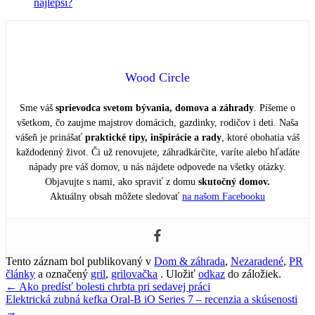
Wood Circle
Sme váš
sprievodca svetom bývania, domova a záhrady
. Píšeme o
všetkom, čo zaujme majstrov domácich, gazdinky, rodičov i deti. Naša
vášeň je prinášať
praktické tipy, inšpirácie a rady
, ktoré obohatia váš
každodenný život. Či už renovujete, záhradkárčite, varíte alebo hľadáte
nápady pre váš domov, u nás nájdete odpovede na všetky otázky.
Objavujte s nami, ako spraviť z domu
skutočný domov.
Aktuálny obsah môžete sledovať
na našom Facebooku
Tento záznam bol publikovaný v
Dom & záhrada
,
Nezaradené
,
PR
články
a označený
gril
,
grilovačka
. Uložiť
odkaz
do záložiek.
Navigácia
←
Ako predísť bolesti chrbta pri sedavej práci
Elektrická zubná kefka Oral-B iO Series 7 – recenzia a skúsenosti
v
→