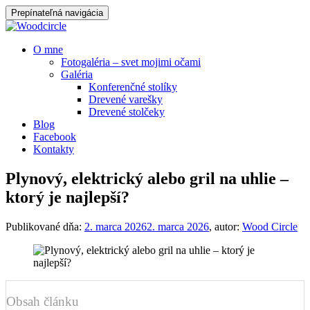
Prepínateľná navigácia
Prejsť
O mne
na
Fotogaléria – svet mojimi očami
obsah
Galéria
Konferenčné stolíky
Drevené varešky
Drevené stolčeky
Blog
Facebook
Kontakty
Plynový, elektrický alebo gril na uhlie –
ktorý je najlepší?
Publikované dňa:
2. marca 2026
2. marca 2026
, autor:
Wood Circle
Obsah článku