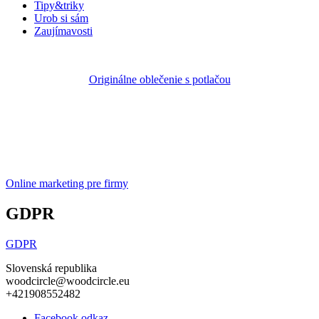
Tipy&triky
Urob si sám
Zaujímavosti
Originálne oblečenie s potlačou
Online marketing pre firmy
GDPR
GDPR
Slovenská republika
woodcircle@woodcircle.eu
+421908552482
Facebook odkaz