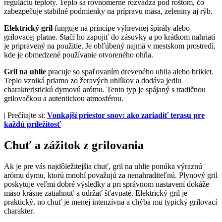
reguláciu teploty. Teplo sa rovnomerne rozvádza pod roštom, čo
zabezpečuje stabilné podmienky na prípravu mäsa, zeleniny aj rýb.
Elektrický gril
funguje na princípe výhrevnej špirály alebo
grilovacej platne. Stačí ho zapojiť do zásuvky a po krátkom nahriatí
je pripravený na použitie. Je obľúbený najmä v mestskom prostredí,
kde je obmedzené používanie otvoreného ohňa.
Gril na uhlie
pracuje so spaľovaním dreveného uhlia alebo brikiet.
Teplo vzniká priamo zo žeravých uhlíkov a dodáva jedlu
charakteristickú dymovú arómu. Tento typ je spájaný s tradičnou
grilovačkou a autentickou atmosférou.
| Prečítajte si:
Vonkajší priestor snov: ako zariadiť terasu pre
každú príležitosť
Chuť a zážitok z grilovania
Ak je pre vás najdôležitejšia chuť, gril na uhlie ponúka výraznú
arómu dymu, ktorú mnohí považujú za nenahraditeľnú. Plynový gril
poskytuje veľmi dobré výsledky a pri správnom nastavení dokáže
mäso krásne zatiahnuť a udržať šťavnaté. Elektrický gril je
praktický, no chuť je menej intenzívna a chýba mu typický grilovací
charakter.