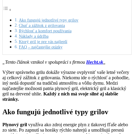
Ako fungujú jednotlivé typy grilov
Chuť a zážitok z grilovania
Rýchlosť a komfort používania
Náklady a údržba
Ktorý gril je pre vás najlepší
FAQ – najčastejšie otázky
„Tento článok vznikol v spolupráci s firmou
Hecht.sk
„
Výber správneho grilu dokáže výrazne ovplyvniť vaše letné večery
aj celkový zážitok z grilovania. Niekomu ide o rýchlosť a pohodlie,
iný nedá dopustiť na tradičnú atmosféru a vôňu dymu. Medzi
najčastejšie možnosti patria plynový gril, elektrický gril a klasický
gril na drevené uhlie.
Každý z nich má svoje silné aj slabšie
stránky.
Ako fungujú jednotlivé typy grilov
Plynový gril
využíva ako zdroj energie plyn z tlakovej fľaše alebo
zo siete. Po zapnutí sa horáky rýchlo nahrejú a umožňujú presnú