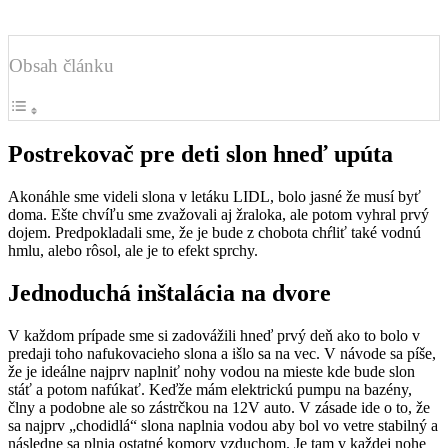
Obsah článku
Postrekovač pre deti slon hneď upúta
Akonáhle sme videli slona v letáku LIDL, bolo jasné že musí byť
doma. Ešte chvíľu sme zvažovali aj žraloka, ale potom vyhral prvý
dojem. Predpokladali sme, že je bude z chobota chŕliť také vodnú
hmlu, alebo rôsol, ale je to efekt sprchy.
Jednoduchá inštalácia na dvore
V každom prípade sme si zadovážili hneď prvý deň ako to bolo v
predaji toho nafukovacieho slona a išlo sa na vec. V návode sa píše,
že je ideálne najprv naplniť nohy vodou na mieste kde bude slon
stáť a potom nafúkať. Keďže mám elektrickú pumpu na bazény,
člny a podobne ale so zástrčkou na 12V auto. V zásade ide o to, že
sa najprv „chodidlá“ slona naplnia vodou aby bol vo vetre stabilný a
následne sa plnia ostatné komory vzduchom. Je tam v každej nohe