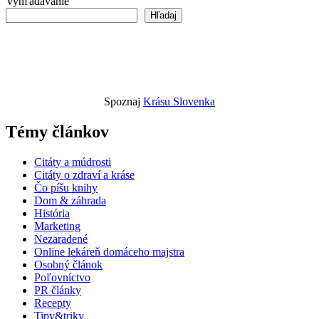
Vyhľadávanie
Hľadaj
Spoznaj
Krásu Slovenka
Témy článkov
Citáty a múdrosti
Citáty o zdraví a kráse
Čo píšu knihy
Dom & záhrada
História
Marketing
Nezaradené
Online lekáreň domáceho majstra
Osobný článok
Poľovníctvo
PR články
Recepty
Tipy&triky