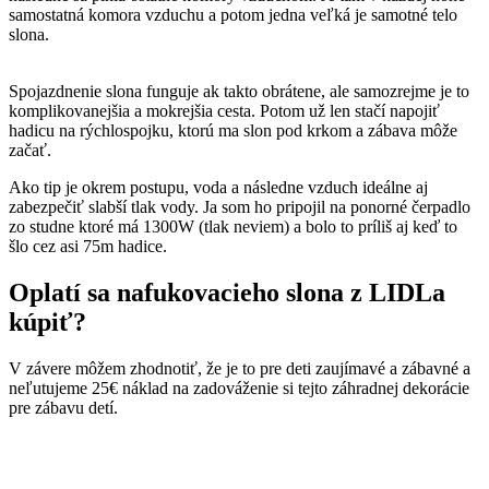
samostatná komora vzduchu a potom jedna veľká je samotné telo
slona.
Spojazdnenie slona funguje ak takto obrátene, ale samozrejme je to
komplikovanejšia a mokrejšia cesta. Potom už len stačí napojiť
hadicu na rýchlospojku, ktorú ma slon pod krkom a zábava môže
začať.
Ako tip je okrem postupu, voda a následne vzduch ideálne aj
zabezpečiť slabší tlak vody. Ja som ho pripojil na ponorné čerpadlo
zo studne ktoré má 1300W (tlak neviem) a bolo to príliš aj keď to
šlo cez asi 75m hadice.
Oplatí sa nafukovacieho slona z LIDLa
kúpiť?
V závere môžem zhodnotiť, že je to pre deti zaujímavé a zábavné a
neľutujeme 25€ náklad na zadováženie si tejto záhradnej dekorácie
pre zábavu detí.