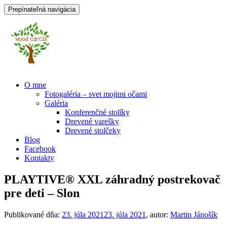
Prepínateľná navigácia
Prejsť
O mne
na
Fotogaléria – svet mojimi očami
obsah
Galéria
Konferenčné stolíky
Drevené varešky
Drevené stolčeky
Blog
Facebook
Kontakty
PLAYTIVE® XXL záhradný postrekovač
pre deti – Slon
Publikované dňa:
23. júla 2021
23. júla 2021
, autor:
Martin Jánošík