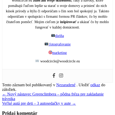
woodcircle.eu
zdieľam svoje skúsenosti
, rady a návody, ktoré
pomáhajú ľuďom lepšie sa starať o svoje domovy a priniesť do nich
kúsok prírody a štýlu či odporúčam s čím som bol spokojný ja. Takisto
odporúčam v spolupráci s firmami formou PR článkov, čo by mohlo
čitateľom pomôcť. Mojim cieľom je
inšpirovať
a ukázať čo by mohlo
fungovať v každej domácnosti.
dielňa
fotografovanie
marketing
woodcircle@woodcircle.eu
Tento záznam bol publikovaný v
Nezaradené
. Uložiť
odkaz
do
záložiek.
Navigácia
←
Nový nástavec Greenclimbera – pôdna fréza pre zakladanie
trávnika
v
Veľké autá pre deti – 3 autosedačky v aute
→
článku
Pridaj komentár