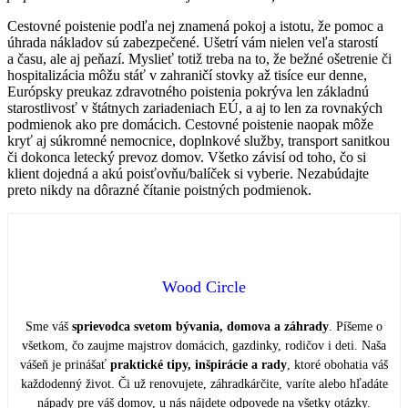
Cestovné poistenie podľa nej znamená pokoj a istotu, že pomoc a
úhrada nákladov sú zabezpečené. Ušetrí vám nielen veľa starostí
a času, ale aj peňazí. Myslieť totiž treba na to, že bežné ošetrenie či
hospitalizácia môžu stáť v zahraničí stovky až tisíce eur denne,
Európsky preukaz zdravotného poistenia pokrýva len základnú
starostlivosť v štátnych zariadeniach EÚ, a aj to len za rovnakých
podmienok ako pre domácich. Cestovné poistenie naopak môže
kryť aj súkromné nemocnice, doplnkové služby, transport sanitkou
či dokonca letecký prevoz domov. Všetko závisí od toho, čo si
klient dojedná a akú poisťovňu/balíček si vyberie. Nezabúdajte
preto nikdy na dôrazné čítanie poistných podmienok.
Wood Circle
Sme váš
sprievodca svetom bývania, domova a záhrady
. Píšeme o
všetkom, čo zaujme majstrov domácich, gazdinky, rodičov i deti. Naša
vášeň je prinášať
praktické tipy, inšpirácie a rady
, ktoré obohatia váš
každodenný život. Či už renovujete, záhradkárčite, varíte alebo hľadáte
nápady pre váš domov, u nás nájdete odpovede na všetky otázky.