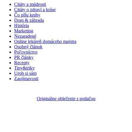
Citáty a múdrosti
Citáty o zdraví a kráse
Čo píšu knihy
Dom & záhrada
História
Marketing
Nezaradené
Online lekáreň domáceho majstra
Osobný článok
Poľovníctvo
PR články
Recepty
Tipy&triky
Urob si sám
Zaujímavosti
Originálne oblečenie s potlačou