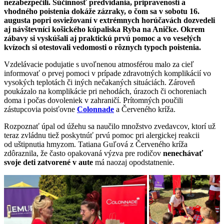
nezabezpečili. Súčinnosť predvídania, pripravenosti a
vhodného poistenia dokáže zázraky, o čom sa v sobotu 16.
augusta popri osviežovaní v extrémnych horúčavách dozvedeli
aj návštevníci košického kúpaliska Ryba na Aničke. Okrem
zábavy si vyskúšali aj praktickú prvú pomoc a vo veselých
kvízoch si otestovali vedomosti o rôznych typoch poistenia.
Vzdelávacie podujatie s uvoľnenou atmosférou malo za cieľ
informovať o prvej pomoci v prípade zdravotných komplikácií vo
vysokých teplotách či iných nečakaných situáciách. Zároveň
poukázalo na komplikácie pri nehodách, úrazoch či ochoreniach
doma i počas dovoleniek v zahraničí. Prítomných poučili
zástupcovia poisťovne
Colonnade
a Červeného kríža.
Rozpoznať úpal od úžehu sa naučilo množstvo zvedavcov, ktorí už
teraz zvládnu tiež poskytnúť prvú pomoc pri alergickej reakcii
od uštipnutia hmyzom. Tatiana Guľová z Červeného kríža
zdôraznila, že často opakovaná výzva pre rodičov
nenechávať
svoje deti zatvorené v aute
má naozaj opodstatnenie.