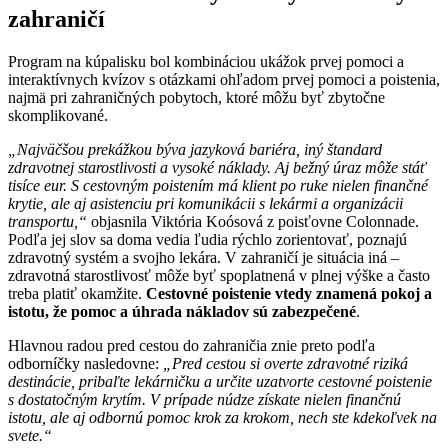
zahraničí
Program na kúpalisku bol kombináciou ukážok prvej pomoci a
interaktívnych kvízov s otázkami ohľadom prvej pomoci a poistenia,
najmä pri zahraničných pobytoch, ktoré môžu byť zbytočne
skomplikované.
„Najväčšou prekážkou býva jazyková bariéra, iný štandard
zdravotnej starostlivosti a vysoké náklady. Aj bežný úraz môže stáť
tisíce eur. S cestovným poistením má klient po ruke nielen finančné
krytie, ale aj asistenciu pri komunikácii s lekármi a organizácii
transportu,“
objasnila Viktória Koósová z poisťovne Colonnade.
Podľa jej slov sa doma vedia ľudia rýchlo zorientovať, poznajú
zdravotný systém a svojho lekára. V zahraničí je situácia iná –
zdravotná starostlivosť môže byť spoplatnená v plnej výške a často
treba platiť okamžite.
Cestovné poistenie vtedy znamená pokoj a
istotu, že pomoc a úhrada nákladov sú zabezpečené
.
Hlavnou radou pred cestou do zahraničia znie preto podľa
odborníčky nasledovne:
„Pred cestou si overte zdravotné riziká
destinácie, pribaľte lekárničku a určite uzatvorte cestovné poistenie
s dostatočným krytím. V prípade núdze získate nielen finančnú
istotu, ale aj odbornú pomoc krok za krokom, nech ste kdekoľvek na
svete.“