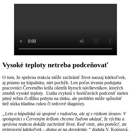
Vysoké teploty netreba podceňovať
O tom, že správna reakcia môže zachrániť život naozaj kdekoľvek,
aj priamo na kúpalisku, niet pochýb. Len počas trvania podujatia
pracovníci Červeného kríža ošetrili štyroch návštevníkov, ktorých
zmohli vysoké teploty. Ľudia zvyknú v horúčavách podceniť nielen
pitný režim či dĺžku pobytu na slnku, ale problém môže spôsobiť
tiež nízka hladina cukru či srdcové diagnózy.
„Leto a kúpaliská sú spojené s radosťou, ale aj s rizikom úrazov. V
spolupráci s Červeným krížom chceme ľuďom ukázať, že rýchla a
správna reakcia dokáže zachrániť život. Keď viete, ako pomôcť, ste
pripravení kdekoľvek – doma aj na dovolenke,“
dodala V. Koósová.