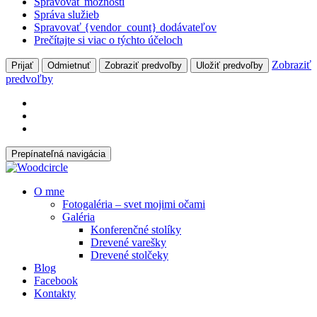
Spravovať možnosti
Správa služieb
Spravovať {vendor_count} dodávateľov
Prečítajte si viac o týchto účeloch
Zobraziť
Prijať
Odmietnuť
Zobraziť predvoľby
Uložiť predvoľby
predvoľby
Prepínateľná navigácia
Prejsť
O mne
na
Fotogaléria – svet mojimi očami
obsah
Galéria
Konferenčné stolíky
Drevené varešky
Drevené stolčeky
Blog
Facebook
Kontakty