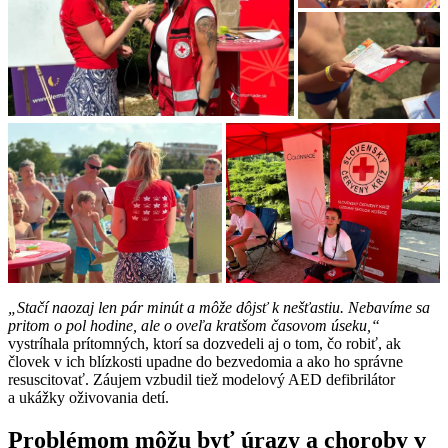
„Stačí naozaj len pár minút a môže dôjsť k nešťastiu. Nebavíme sa
pritom o pol hodine, ale o oveľa kratšom časovom úseku,“
vystríhala prítomných, ktorí sa dozvedeli aj o tom, čo robiť, ak
človek v ich blízkosti upadne do bezvedomia a ako ho správne
resuscitovať. Záujem vzbudil tiež modelový AED defibrilátor
a ukážky oživovania detí.
Problémom môžu byť úrazy a choroby v