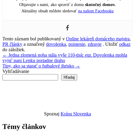
Objavujte s nami, ako spraviť z domu
skutočný domov.
Aktuálny obsah môžete sledovať
na našom Facebooku
Tento záznam bol publikovaný v
Online lekáreň domáceho majstra
,
PR články
a označený
dovolenka
,
poistenie
,
zdravie
. Uložiť
odkaz
do záložiek.
Navigácia
←
Jedna zlomená noha stála vyše 110-tisíc eur. Dovolenka mohla
vyjsť pani Lenku poriadne draho
v
Tipy, ako sa starať o futbalové ihrisko
→
článku
Vyhľadávanie
Hľadaj
Spoznaj
Krásu Slovenka
Témy článkov