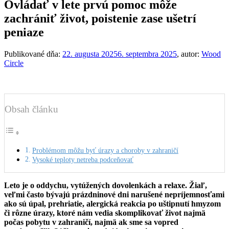
Ovládať v lete prvú pomoc môže
zachrániť život, poistenie zase ušetrí
peniaze
Publikované dňa:
22. augusta 2025
6. septembra 2025
, autor:
Wood
Circle
Obsah článku
Problémom môžu byť úrazy a choroby v zahraničí
Vysoké teploty netreba podceňovať
Leto je o oddychu, vytúžených dovolenkách a relaxe. Žiaľ,
veľmi často bývajú prázdninové dni narušené nepríjemnosťami
ako sú úpal, prehriatie, alergická reakcia po uštipnutí hmyzom
či rôzne úrazy, ktoré nám vedia skomplikovať život najmä
počas pobytu v zahraničí, najmä ak sme sa vopred