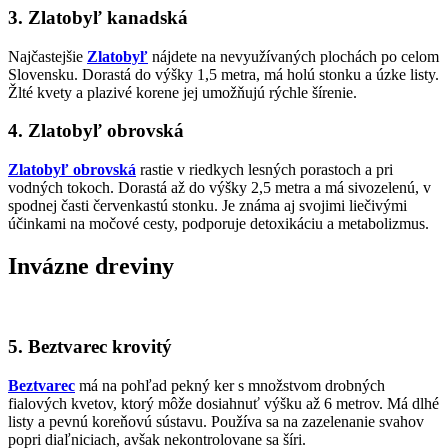
3. Zlatobyľ kanadská
Najčastejšie
Zlatobyľ
nájdete na nevyužívaných plochách po celom
Slovensku. Dorastá do výšky 1,5 metra, má holú stonku a úzke listy.
Žlté kvety a plazivé korene jej umožňujú rýchle šírenie.
4. Zlatobyľ obrovská
Zlatobyľ obrovská
rastie v riedkych lesných porastoch a pri
vodných tokoch. Dorastá až do výšky 2,5 metra a má sivozelenú, v
spodnej časti červenkastú stonku. Je známa aj svojimi liečivými
účinkami na močové cesty, podporuje detoxikáciu a metabolizmus.
Invázne dreviny
5. Beztvarec krovitý
Beztvarec
má na pohľad pekný ker s množstvom drobných
fialových kvetov, ktorý môže dosiahnuť výšku až 6 metrov. Má dlhé
listy a pevnú koreňovú sústavu. Používa sa na zazelenanie svahov
popri diaľniciach, avšak nekontrolovane sa šíri.