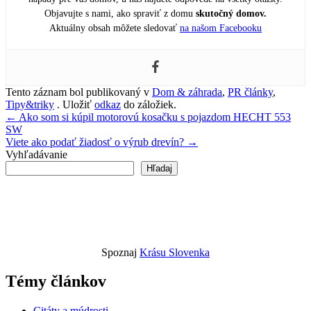
Objavujte s nami, ako spraviť z domu
skutočný domov.
Aktuálny obsah môžete sledovať
na našom Facebooku
Tento záznam bol publikovaný v
Dom & záhrada
,
PR články
,
Tipy&triky
. Uložiť
odkaz
do záložiek.
Navigácia
←
Ako som si kúpil motorovú kosačku s pojazdom HECHT 553
SW
v
Viete ako podať žiadosť o výrub drevín?
→
článku
Vyhľadávanie
Hľadaj
Spoznaj
Krásu Slovenka
Témy článkov
Citáty a múdrosti