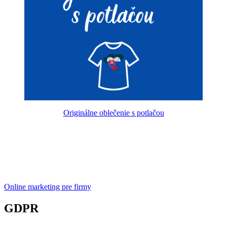
Originálne oblečenie s potlačou
Online marketing pre firmy
GDPR