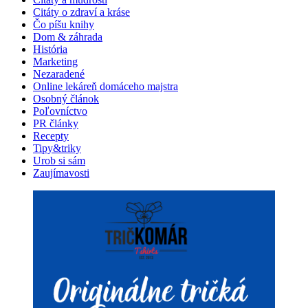
Citáty o zdraví a kráse
Čo píšu knihy
Dom & záhrada
História
Marketing
Nezaradené
Online lekáreň domáceho majstra
Osobný článok
Poľovníctvo
PR články
Recepty
Tipy&triky
Urob si sám
Zaujímavosti