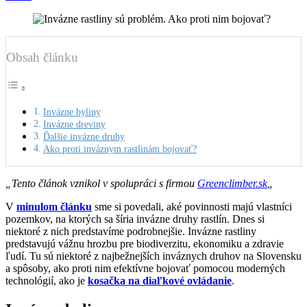
Obsah článku
Invázne byliny
Invázne dreviny
Ďalšie invázne druhy
Ako proti inváznym rastlinám bojovať?
„Tento článok vznikol v spolupráci s firmou
Greenclimber.sk
„
V
minulom článku
sme si povedali, aké povinnosti majú vlastníci
pozemkov, na ktorých sa šíria invázne druhy rastlín. Dnes si
niektoré z nich predstavíme podrobnejšie. Invázne rastliny
predstavujú vážnu hrozbu pre biodiverzitu, ekonomiku a zdravie
ľudí. Tu sú niektoré z najbežnejších inváznych druhov na Slovensku
a spôsoby, ako proti nim efektívne bojovať pomocou moderných
technológií, ako je
kosačka na diaľkové ovládanie
.