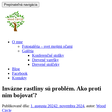
Prepínateľná navigácia
Prejsť
O mne
na
Fotogaléria – svet mojimi očami
obsah
Galéria
Konferenčné stolíky
Drevené varešky
Drevené stolčeky
Blog
Facebook
Kontakty
Invázne rastliny sú problém. Ako proti
nim bojovať?
Publikované dňa:
1. augusta 2024
2. novembra 2024
, autor:
Wood
Circle