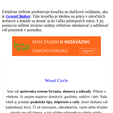
Efektívne riešenie predstavuje kosačka na diaľkové ovládanie, ako
je
GreenClimber
. Táto kosačka je ideálna na prácu v náročných
terénoch a dokáže sa dostať aj do ťažko prístupných miest. S jej
pomocou môžete invázne rastliny efektívne eliminovať a udržiavať
váš pozemok v poriadku.
Wood Circle
Sme váš
sprievodca svetom bývania, domova a záhrady
. Píšeme o
všetkom, čo zaujme majstrov domácich, gazdinky, rodičov i deti. Naša
vášeň je prinášať
praktické tipy, inšpirácie a rady
, ktoré obohatia váš
každodenný život. Či už renovujete, záhradkárčite, varíte alebo hľadáte
nápady pre váš domov, u nás nájdete odpovede na všetky otázky.