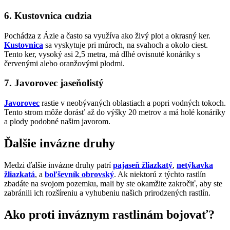
6. Kustovnica cudzia
Pochádza z Ázie a často sa využíva ako živý plot a okrasný ker.
Kustovnica
sa vyskytuje pri múroch, na svahoch a okolo ciest.
Tento ker, vysoký asi 2,5 metra, má dlhé ovisnuté konáriky s
červenými alebo oranžovými plodmi.
7. Javorovec jaseňolistý
Javorovec
rastie v neobývaných oblastiach a popri vodných tokoch.
Tento strom môže dorásť až do výšky 20 metrov a má holé konáriky
a plody podobné našim javorom.
Ďalšie invázne druhy
Medzi ďalšie invázne druhy patrí
pajaseň žliazkatý
,
netýkavka
žliazkatá
, a
boľševník obrovský
. Ak niektorú z týchto rastlín
zbadáte na svojom pozemku, mali by ste okamžite zakročiť, aby ste
zabránili ich rozšíreniu a vyhubeniu našich prirodzených rastlín.
Ako proti inváznym rastlinám bojovať?