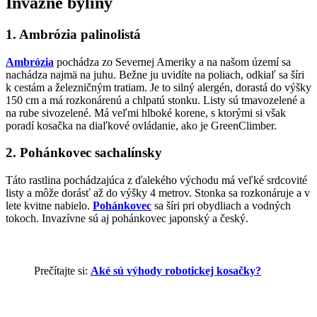
Invázne byliny
1. Ambrózia palinolistá
Ambrózia
pochádza zo Severnej Ameriky a na našom území sa
nachádza najmä na juhu. Bežne ju uvidíte na poliach, odkiaľ sa šíri
k cestám a železničným tratiam. Je to silný alergén, dorastá do výšky
150 cm a má rozkonárenú a chlpatú stonku. Listy sú tmavozelené a
na rube sivozelené. Má veľmi hlboké korene, s ktorými si však
poradí kosačka na diaľkové ovládanie, ako je GreenClimber.
2. Pohánkovec sachalínsky
Táto rastlina pochádzajúca z ďalekého východu má veľké srdcovité
listy a môže dorásť až do výšky 4 metrov. Stonka sa rozkonáruje a v
lete kvitne nabielo.
Pohánkovec
sa šíri pri obydliach a vodných
tokoch. Invazívne sú aj pohánkovec japonský a český.
Prečítajte si:
Aké sú výhody robotickej kosačky?