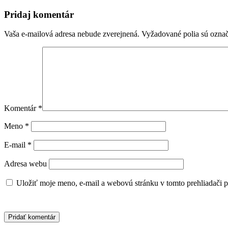
v
článku
Pridaj komentár
Vaša e-mailová adresa nebude zverejnená.
Vyžadované polia sú ozna
Komentár
*
Meno
*
E-mail
*
Adresa webu
Uložiť moje meno, e-mail a webovú stránku v tomto prehliadači 