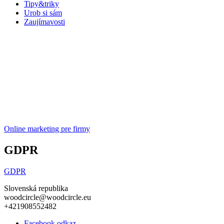
Tipy&triky
Urob si sám
Zaujímavosti
Online marketing pre firmy
GDPR
GDPR
Slovenská republika
woodcircle@woodcircle.eu
+421908552482
Facebook odkaz