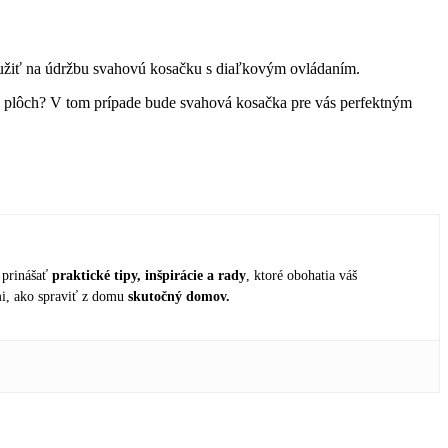
 použiť na údržbu svahovú kosačku s diaľkovým ovládaním.
h plôch? V tom prípade bude svahová kosačka pre vás perfektným
 prinášať
praktické tipy, inšpirácie a rady
, ktoré obohatia váš
mi, ako spraviť z domu
skutočný domov.