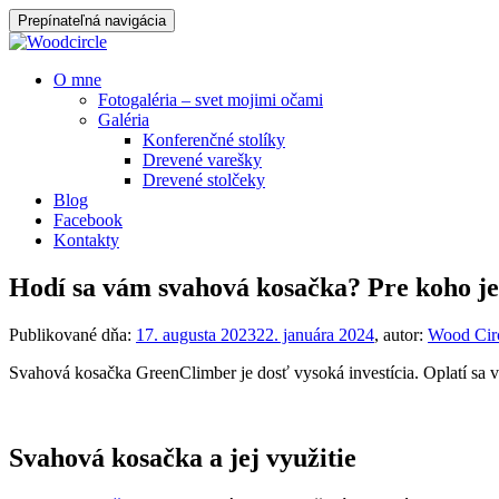
Prepínateľná navigácia
Prejsť
O mne
na
Fotogaléria – svet mojimi očami
obsah
Galéria
Konferenčné stolíky
Drevené varešky
Drevené stolčeky
Blog
Facebook
Kontakty
Hodí sa vám svahová kosačka? Pre koho j
Publikované dňa:
17. augusta 2023
22. januára 2024
, autor:
Wood Cir
Svahová kosačka GreenClimber je dosť vysoká investícia. Oplatí sa v
Svahová kosačka a jej využitie