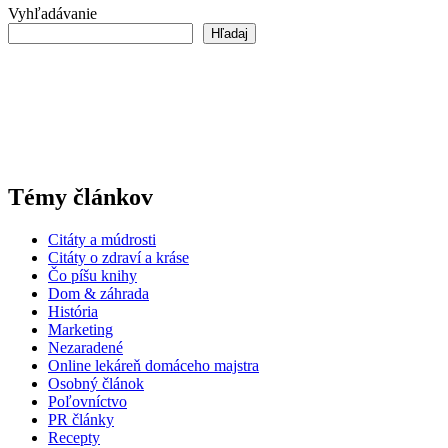
Vyhľadávanie
Hľadaj
Témy článkov
Citáty a múdrosti
Citáty o zdraví a kráse
Čo píšu knihy
Dom & záhrada
História
Marketing
Nezaradené
Online lekáreň domáceho majstra
Osobný článok
Poľovníctvo
PR články
Recepty