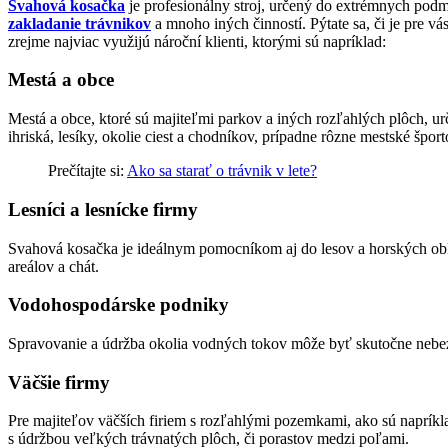
Svahová kosačka
je profesionálny stroj, určený do extrémnych pod
zakladanie trávnikov
a mnoho iných činností. Pýtate sa, či je pre v
zrejme najviac využijú nároční klienti, ktorými sú napríklad:
Mestá a obce
Mestá a obce, ktoré sú majiteľmi parkov a iných rozľahlých plôch, u
ihriská, lesíky, okolie ciest a chodníkov, prípadne rôzne mestské šport
Prečítajte si:
Ako sa starať o trávnik v lete?
Lesníci a lesnícke firmy
Svahová kosačka je ideálnym pomocníkom aj do lesov a horských oblas
areálov a chát.
Vodohospodárske podniky
Spravovanie a údržba okolia vodných tokov môže byť skutočne nebe
Väčšie firmy
Pre majiteľov väčších firiem s rozľahlými pozemkami, ako sú napríkl
s údržbou veľkých trávnatých plôch, či porastov medzi poľami.