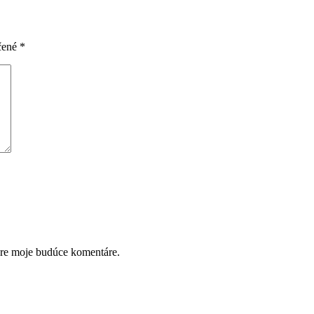
čené
*
pre moje budúce komentáre.