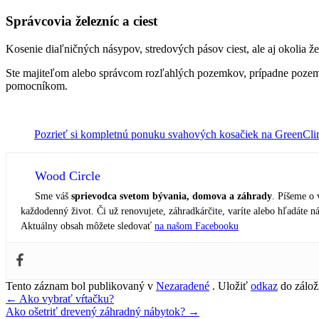
Správcovia železníc a ciest
Kosenie diaľničných násypov, stredových pásov ciest, ale aj okolia 
Ste majiteľom alebo správcom rozľahlých pozemkov, prípadne pozemk
pomocníkom.
Pozrieť si kompletnú ponuku svahových kosačiek na GreenCl
Wood Circle
Sme váš
sprievodca svetom bývania, domova a záhrady
. Píšeme o 
každodenný život. Či už renovujete, záhradkárčite, varíte alebo hľadáte 
Aktuálny obsah môžete sledovať
na našom Facebooku
Tento záznam bol publikovaný v
Nezaradené
. Uložiť
odkaz
do zálož
Navigácia
←
Ako vybrať vŕtačku?
Ako ošetriť drevený záhradný nábytok?
→