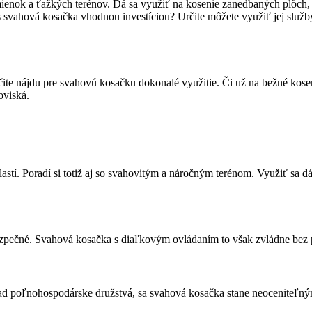
mienok a ťažkých terénov. Dá sa využiť na kosenie zanedbaných plôch,
ás svahová kosačka vhodnou investíciou? Určite môžete využiť jej služ
rčite nájdu pre svahovú kosačku dokonalé využitie. Či už na bežné kos
oviská.
tí. Poradí si totiž aj so svahovitým a náročným terénom. Využiť sa d
zpečné. Svahová kosačka s diaľkovým ovládaním to však zvládne bez
ad poľnohospodárske družstvá, sa svahová kosačka stane neoceniteľným