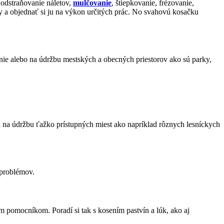
 odstraňovanie náletov,
mulčovanie
, štiepkovanie, frézovanie,
by a objednať si ju na výkon určitých prác. No svahovú kosačku
enie alebo na údržbu mestských a obecných priestorov ako sú parky,
á na údržbu ťažko prístupných miest ako napríklad rôznych lesníckych
 problémov.
 pomocníkom. Poradí si tak s kosením pastvín a lúk, ako aj