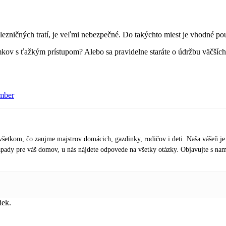
železničných tratí, je veľmi nebezpečné. Do takýchto miest je vhodné
ov s ťažkým prístupom? Alebo sa pravidelne staráte o údržbu väčšíc
imber
všetkom, čo zaujme majstrov domácich, gazdinky, rodičov i deti. Naša vášeň je
nápady pre váš domov, u nás nájdete odpovede na všetky otázky. Objavujte s na
iek.