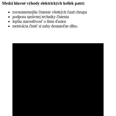
Medzi hlavné výhody elektrických kefiek patrí:
rovnomernejšie čistenie všetkých častí chrupu
podpora správnej techniky čistenia
lepšia starostlivosť o líniu ďasien
motivácia čistiť si zuby dostatočne dlho.