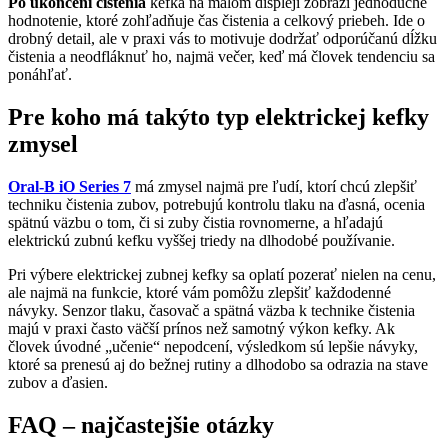
Po ukončení čistenia
kefka na malom displeji zobrazí jednoduché
hodnotenie, ktoré zohľadňuje čas čistenia a celkový priebeh. Ide o
drobný detail, ale v praxi vás to motivuje dodržať odporúčanú dĺžku
čistenia a neodfláknuť ho, najmä večer, keď má človek tendenciu sa
ponáhľať.
Pre koho má takýto typ elektrickej kefky
zmysel
Oral-B iO Series 7
má zmysel najmä pre ľudí, ktorí chcú zlepšiť
techniku čistenia zubov, potrebujú kontrolu tlaku na ďasná, ocenia
spätnú väzbu o tom, či si zuby čistia rovnomerne, a hľadajú
elektrickú zubnú kefku vyššej triedy na dlhodobé používanie.
Pri výbere elektrickej zubnej kefky sa oplatí pozerať nielen na cenu,
ale najmä na funkcie, ktoré vám pomôžu zlepšiť každodenné
návyky. Senzor tlaku, časovač a spätná väzba k technike čistenia
majú v praxi často väčší prínos než samotný výkon kefky. Ak
človek úvodné „učenie“ nepodcení, výsledkom sú lepšie návyky,
ktoré sa prenesú aj do bežnej rutiny a dlhodobo sa odrazia na stave
zubov a ďasien.
FAQ – najčastejšie otázky