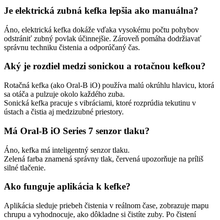
Je elektrická zubná kefka lepšia ako manuálna?
Áno, elektrická kefka dokáže vďaka vysokému počtu pohybov
odstrániť zubný povlak účinnejšie. Zároveň pomáha dodržiavať
správnu techniku čistenia a odporúčaný čas.
Aký je rozdiel medzi sonickou a rotačnou kefkou?
Rotačná kefka (ako Oral-B iO) používa malú okrúhlu hlavicu, ktorá
sa otáča a pulzuje okolo každého zuba.
Sonická kefka pracuje s vibráciami, ktoré rozprúdia tekutinu v
ústach a čistia aj medzizubné priestory.
Má Oral-B iO Series 7 senzor tlaku?
Áno, kefka má inteligentný senzor tlaku.
Zelená farba znamená správny tlak, červená upozorňuje na príliš
silné tlačenie.
Ako funguje aplikácia k kefke?
Aplikácia sleduje priebeh čistenia v reálnom čase, zobrazuje mapu
chrupu a vyhodnocuje, ako dôkladne si čistíte zuby. Po čistení