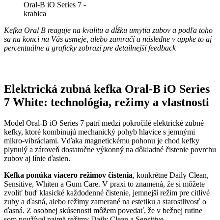
Kefka Oral B reaguje na kvalitu a dĺžku umytia zubov a podľa toho
sa na konci na Vás usmeje, alebo zamračí a následne v appke to aj
percentuálne a graficky zobrazí pre detailnejší feedback
Elektrická zubná kefka Oral-B iO Series
7 White: technológia, režimy a vlastnosti
Model Oral-B iO Series 7 patrí medzi pokročilé elektrické zubné
kefky, ktoré kombinujú mechanický pohyb hlavice s jemnými
mikro-vibráciami. Vďaka magnetickému pohonu je chod kefky
plynulý a zároveň dostatočne výkonný na dôkladné čistenie povrchu
zubov aj línie ďasien.
Kefka ponúka viacero režimov čistenia
, konkrétne Daily Clean,
Sensitive, Whiten a Gum Care. V praxi to znamená, že si môžete
zvoliť buď klasické každodenné čistenie, jemnejší režim pre citlivé
zuby a ďasná, alebo režimy zamerané na estetiku a starostlivosť o
ďasná. Z osobnej skúsenosti môžem povedať, že v bežnej rutine
som používal najmä režimy Daily Clean a Sensitive.