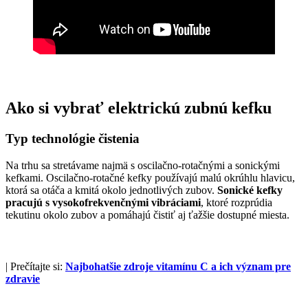
Ako si vybrať elektrickú zubnú kefku
Typ technológie čistenia
Na trhu sa stretávame najmä s oscilačno-rotačnými a sonickými
kefkami. Oscilačno-rotačné kefky používajú malú okrúhlu hlavicu,
ktorá sa otáča a kmitá okolo jednotlivých zubov.
Sonické kefky
pracujú s vysokofrekvenčnými vibráciami
, ktoré rozprúdia
tekutinu okolo zubov a pomáhajú čistiť aj ťažšie dostupné miesta.
| Prečítajte si:
Najbohatšie zdroje vitamínu C a ich význam pre
zdravie