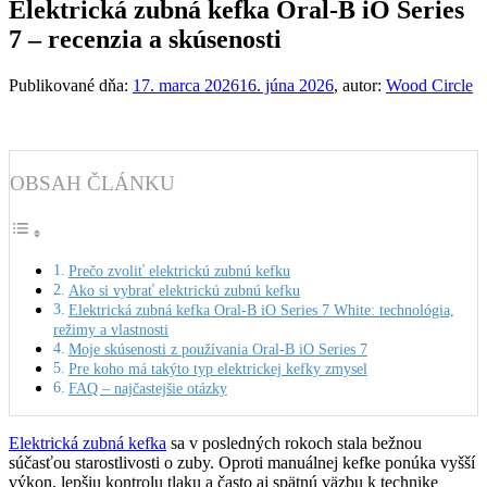
Elektrická zubná kefka Oral-B iO Series
7 – recenzia a skúsenosti
Publikované dňa:
17. marca 2026
16. júna 2026
, autor:
Wood Circle
OBSAH ČLÁNKU
Prečo zvoliť elektrickú zubnú kefku
Ako si vybrať elektrickú zubnú kefku
Elektrická zubná kefka Oral-B iO Series 7 White: technológia,
režimy a vlastnosti
Moje skúsenosti z používania Oral-B iO Series 7
Pre koho má takýto typ elektrickej kefky zmysel
FAQ – najčastejšie otázky
Elektrická zubná kefka
sa v posledných rokoch stala bežnou
súčasťou starostlivosti o zuby. Oproti manuálnej kefke ponúka vyšší
výkon, lepšiu kontrolu tlaku a často aj spätnú väzbu k technike