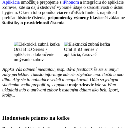
Aplikácia
umožňuje prepojenie s
iPhonom
a integráciu do aplikácie
Zdravie, kde sa dajú sledovať vybrané údaje o starostlivosti o ústnu
hygienu. Okrem toho ponúka viacero ďalších funkcií, napríklad
prehľad histórie čistenia,
pripomienky výmeny hlavice
či základné
štatistiky o pravidelnosti čistenia
.
Appka Vás odmení medailou, resp. dáva feedback že ste si umyli
zuby perfektne.
Takisto informuje kde ste zbytočne moc tlačili a ako
dlho. Aby ste to nabudúce vedeli a neopakovali.
Dáta sa jedným
stlačením vedia prepojiť aj s appkou
moje zdravie
kde sa Vám
ukladajú info o umývaní zubov k ostatným dátam ako beh, šport,
kroky..
.
Hodnotenie priamo na kefke