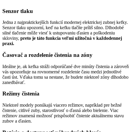
Senzor tlaku
Jedna z najpraktickejších funkcií modernej elektrickej zubnej kefky.
Senzor tlaku upozorní, keď na kefku tlačíte príliš silno. Dlhodobé
silné tlačenie môže viesť k ustupovaniu ďasien a poškodeniu
skloviny,
preto je táto funkcia veľmi užitočná v každodennej
praxi.
Časovač a rozdelenie čistenia na zóny
Ideálne je, ak kefka stráži odporúčané dve minúty čistenia a zároveň
vás upozorňuje na rovnomerné rozdelenie času medzi jednotlivé
časti úst. Vďaka tomu sa nestane, že budete niektoré zóny dlhodobo
zanedbávať.
Režimy čistenia
Niektoré modely ponúkajú viacero režimov, napríklad pre bežné
čistenie, citlivé zuby, starostlivosť o ďasná alebo bielenie. Viac
režimov znamená možnosť prispôsobiť čistenie aktuálnemu stavu
zubov a ďasien.