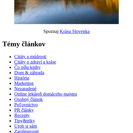
Spoznaj
Krásu Slovenka
Témy článkov
Citáty a múdrosti
Citáty o zdraví a kráse
Čo píšu knihy
Dom & záhrada
História
Marketing
Nezaradené
Online lekáreň domáceho majstra
Osobný článok
Poľovníctvo
PR články
Recepty
Tipy&triky
Urob si sám
Zaujímavosti