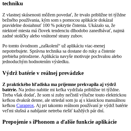
techniku
Z vlastnej skúsenosti môžem povedať, že trvalo približne tri týždne
bežného používania, kým som s pomocou aplikácie dokázal
pravidelne dosiahnuť 100 % pokrytie čistenia. Ukázalo sa, že
niektoré miesta má človek tendenciu dlhodobo zanedbávať, najmä
zadné stoličky alebo vnútorné strany zubov.
Po tomto úvodnom „zaškolení“ už aplikáciu viac-menej
nepotrebujete. Správna technika sa dostane do ruky a čistenie
prebieha prirodzene. Aplikácia navyše motivuje pochvalou alebo
jednoduchým hodnotením výsledku.
Výdrž batérie v reálnej prevádzke
Z praktického hľadiska ma príjemne prekvapila aj výdrž
batérie.
Na jedno nabitie mi kefka vydržala približne tri týždne.
Treba však dodať, že som si zuby nečistil výlučne touto elektrickou
kefkou dvakrát denne, ale striedal som ju aj s klasickou manuálnou
kefkou
Curaprox
. Aj pri takomto reálnom používaní je výdrž batérie
veľmi slušná a nabíjanie netreba riešiť každých pár dní.
Prepojenie s iPhonom a ďalšie funkcie aplikácie