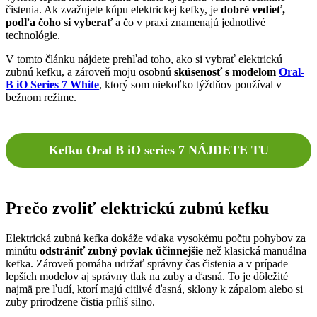
čistenia. Ak zvažujete kúpu elektrickej kefky, je
dobré vedieť,
podľa čoho si vyberať
a čo v praxi znamenajú jednotlivé
technológie.
V tomto článku nájdete prehľad toho, ako si vybrať elektrickú
zubnú kefku, a zároveň moju osobnú
skúsenosť s modelom
Oral-
B iO Series 7 White
, ktorý som niekoľko týždňov používal v
bežnom režime.
K
efku Oral B iO series 7 NÁJDETE TU
Prečo zvoliť elektrickú zubnú kefku
Elektrická zubná kefka dokáže vďaka vysokému počtu pohybov za
minútu
odstrániť zubný povlak účinnejšie
než klasická manuálna
kefka. Zároveň pomáha udržať správny čas čistenia a v prípade
lepších modelov aj správny tlak na zuby a ďasná. To je dôležité
najmä pre ľudí, ktorí majú citlivé ďasná, sklony k zápalom alebo si
zuby prirodzene čistia príliš silno.