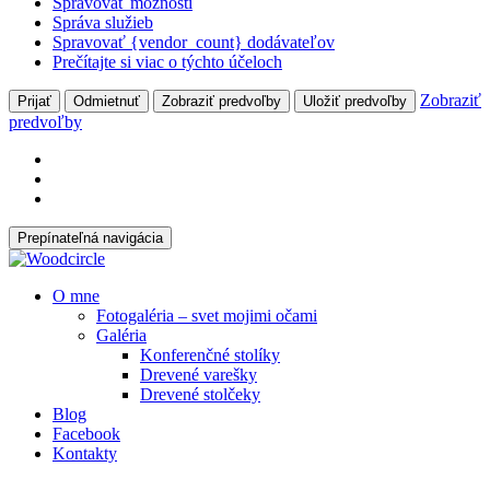
Spravovať možnosti
Správa služieb
Spravovať {vendor_count} dodávateľov
Prečítajte si viac o týchto účeloch
Zobraziť
Prijať
Odmietnuť
Zobraziť predvoľby
Uložiť predvoľby
predvoľby
Prepínateľná navigácia
Prejsť
O mne
na
Fotogaléria – svet mojimi očami
obsah
Galéria
Konferenčné stolíky
Drevené varešky
Drevené stolčeky
Blog
Facebook
Kontakty