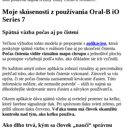
Moje skúsenosti z používania Oral-B iO
Series 7
Spätná väzba počas aj po čistení
Veľkou výhodou tohto modelu je prepojenie s
aplikáciou
, ktorá
poskytuje spätnú väzbu v reálnom čase aj po ukončení čistenia.
Počas čistenia vidíte vizuálnu mapu chrupu
a jednotlivé plochy
sa postupne vyfarbujú podľa toho, ako dôkladne ste ich vyčistili.
Po každom umytí zubov aplikácia zobrazí vizuálny aj percentuálny
prehľad toho, ako dobre bolo čistenie vykonané. Zároveň sa vás
opýta, či ste počas čistenia zaznamenali krvácanie ďasien. Túto
informáciu môžete, ale nemusíte potvrdiť – slúži to najmä na
dlhodobejšie sledovanie stavu ďasien a návykov používateľa.
Okrem aplikácie dáva spätnú väzbu aj svetelný prstenec na kefke,
ktorý farebne signalizuje tlak. Pri správnom tlaku svieti zeleno, pri
príliš silnom tlaku červeno.
Vďaka tomu má človek okamžitú
kontrolu nad tým, ako kefku používa.
Ako dlho trvá, kým sa človek „naučí“ správnu