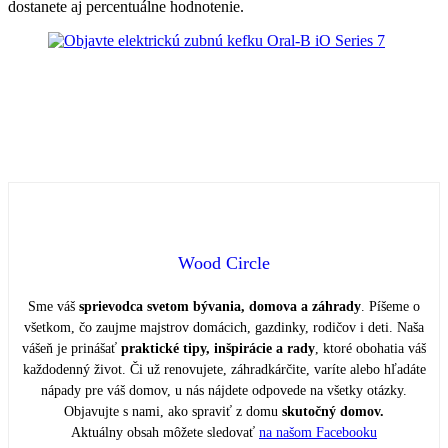
dostanete aj percentuálne hodnotenie.
Wood Circle
Sme váš
sprievodca svetom bývania, domova a záhrady
. Píšeme o
všetkom, čo zaujme majstrov domácich, gazdinky, rodičov i deti. Naša
vášeň je prinášať
praktické tipy, inšpirácie a rady
, ktoré obohatia váš
každodenný život. Či už renovujete, záhradkárčite, varíte alebo hľadáte
nápady pre váš domov, u nás nájdete odpovede na všetky otázky.
Objavujte s nami, ako spraviť z domu
skutočný domov.
Aktuálny obsah môžete sledovať
na našom Facebooku