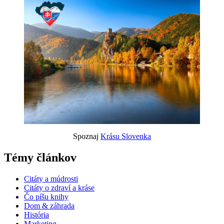
Spoznaj
Krásu Slovenka
Témy článkov
Citáty a múdrosti
Citáty o zdraví a kráse
Čo píšu knihy
Dom & záhrada
História
Marketing