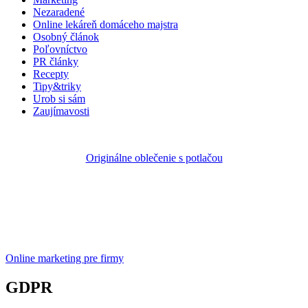
Nezaradené
Online lekáreň domáceho majstra
Osobný článok
Poľovníctvo
PR články
Recepty
Tipy&triky
Urob si sám
Zaujímavosti
Originálne oblečenie s potlačou
Online marketing pre firmy
GDPR