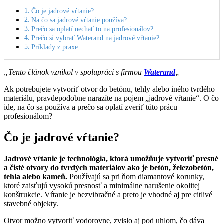
Čo je jadrové vŕtanie?
Na čo sa jadrové vŕtanie používa?
Prečo sa oplatí nechať to na profesionálov?
Prečo si vybrať Waterand na jadrové vŕtanie?
Príklady z praxe
„Tento článok vznikol v spolupráci s firmou
Waterand
„
Ak potrebujete vytvoriť otvor do betónu, tehly alebo iného tvrdého
materiálu, pravdepodobne narazíte na pojem „jadrové vŕtanie“. O čo
ide, na čo sa používa a prečo sa oplatí zveriť túto prácu
profesionálom?
Čo je jadrové vŕtanie?
Jadrové vŕtanie je technológia, ktorá umožňuje vytvoriť presné
a čisté otvory do tvrdých materiálov ako je betón, železobetón,
tehla alebo kameň.
Používajú sa pri ňom diamantové korunky,
ktoré zaisťujú vysokú presnosť a minimálne narušenie okolitej
konštrukcie. Vŕtanie je bezvibračné a preto je vhodné aj pre citlivé
stavebné objekty.
Otvor možno vytvoriť vodorovne, zvislo aj pod uhlom, čo dáva