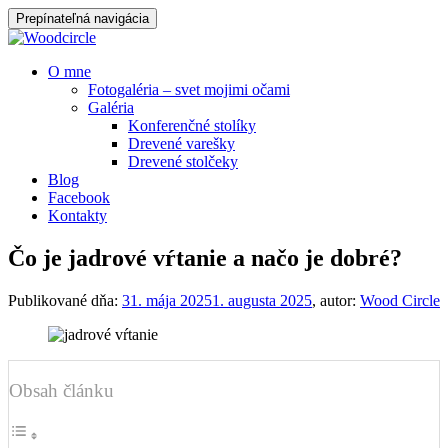
Prepínateľná navigácia
Prejsť
O mne
na
Fotogaléria – svet mojimi očami
obsah
Galéria
Konferenčné stolíky
Drevené varešky
Drevené stolčeky
Blog
Facebook
Kontakty
Čo je jadrové vŕtanie a načo je dobré?
Publikované dňa:
31. mája 2025
1. augusta 2025
, autor:
Wood Circle
Obsah článku