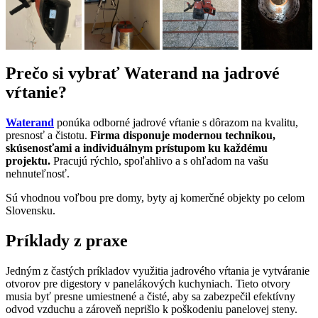
Prečo si vybrať Waterand na jadrové
vŕtanie?
Waterand
ponúka odborné jadrové vŕtanie s dôrazom na kvalitu,
presnosť a čistotu.
Firma disponuje modernou technikou,
skúsenosťami a individuálnym prístupom ku každému
projektu.
Pracujú rýchlo, spoľahlivo a s ohľadom na vašu
nehnuteľnosť.
Sú vhodnou voľbou pre domy, byty aj komerčné objekty po celom
Slovensku.
Príklady z praxe
Jedným z častých príkladov využitia jadrového vŕtania je vytváranie
otvorov pre digestory v panelákových kuchyniach. Tieto otvory
musia byť presne umiestnené a čisté, aby sa zabezpečil efektívny
odvod vzduchu a zároveň neprišlo k poškodeniu panelovej steny.