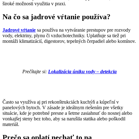
široké možnosti využitia v praxi.
Na čo sa jadrové vŕtanie používa?
Jadrové
v
ŕtanie
sa používa na vytváranie prestupov pre rozvody
vody, elektriny, plynu či vzduchotechniky. Uplatňuje sa tiež pri
montáži klimatizácií, digestorov, tepelných čerpadiel alebo komínov.
Prečítajte si:
Lokalizácia úniku vody – detekcia
Často sa využíva aj pri rekonštrukciách kuchýň a kúpeľní v
panelových bytoch. V zásade je ideálnym riešením pre všetky
situácie, kde je potrebné presne a šetrne zasiahnuť do nosnej alebo
vonkajšej steny bez toho, aby sa narušila statika alebo poškodil
materiál.
Prečo sa oplatí nechať to na