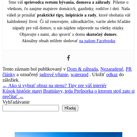
Sme váš
sprievodca svetom bývania, domova a záhrady
. Píšeme o
všetkom, čo zaujme majstrov domácich, gazdinky, rodičov i deti. Naša
vášeň je prinášať
praktické tipy, inšpirácie a rady
, ktoré obohatia váš
každodenný život. Či už renovujete, záhradkárčite, varíte alebo hľadáte
nápady pre váš domov, u nás nájdete odpovede na všetky otázky.
Objavujte s nami, ako spraviť z domu
skutočný domov.
Aktuálny obsah môžete sledovať
na našom Facebooku
Tento záznam bol publikovaný v
Dom & záhrada
,
Nezaradené
,
PR
články
a označený
jadrové vŕtanie
,
waterand
. Uložiť
odkaz
do
záložiek.
Navigácia
←
Ako si vybrať obraz na stenu? Tipy pre váš interiér
Kúsok histórie starej Bratislavy, teda Prešporka o ktorom stojí zato si
v
prečítať
→
článku
Vyhľadávanie
Hľadaj