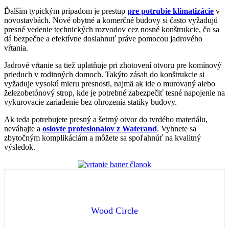
Ďalším typickým prípadom je prestup
pre potrubie klimatizácie
v
novostavbách. Nové obytné a komerčné budovy si často vyžadujú
presné vedenie technických rozvodov cez nosné konštrukcie, čo sa
dá bezpečne a efektívne dosiahnuť práve pomocou jadrového
vŕtania.
Jadrové vŕtanie sa tiež uplatňuje pri zhotovení otvoru pre komínový
prieduch v rodinných domoch. Takýto zásah do konštrukcie si
vyžaduje vysokú mieru presnosti, najmä ak ide o murovaný alebo
železobetónový strop, kde je potrebné zabezpečiť tesné napojenie na
vykurovacie zariadenie bez ohrozenia statiky budovy.
Ak teda potrebujete presný a šetrný otvor do tvrdého materiálu,
neváhajte a
oslovte profesionálov z Waterand
. Vyhnete sa
zbytočným komplikáciám a môžete sa spoľahnúť na kvalitný
výsledok.
Wood Circle