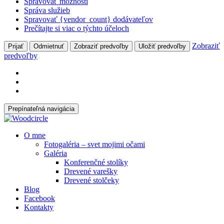
Spravovať možnosti
Správa služieb
Spravovať {vendor_count} dodávateľov
Prečítajte si viac o týchto účeloch
Zobraziť
Prijať
Odmietnuť
Zobraziť predvoľby
Uložiť predvoľby
predvoľby
Prepínateľná navigácia
Prejsť
O mne
na
Fotogaléria – svet mojimi očami
obsah
Galéria
Konferenčné stolíky
Drevené varešky
Drevené stolčeky
Blog
Facebook
Kontakty