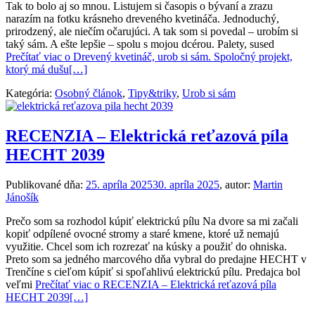
Tak to bolo aj so mnou. Listujem si časopis o bývaní a zrazu
narazím na fotku krásneho dreveného kvetináča. Jednoduchý,
prirodzený, ale niečím očarujúci. A tak som si povedal – urobím si
taký sám. A ešte lepšie – spolu s mojou dcérou. Palety, sused
Prečítať viac o Drevený kvetináč, urob si sám. Spoločný projekt,
ktorý má dušu
[…]
Kategória:
Osobný článok
,
Tipy&triky
,
Urob si sám
RECENZIA – Elektrická reťazová píla
HECHT 2039
Publikované dňa:
25. apríla 2025
30. apríla 2025
, autor:
Martin
Jánošík
Prečo som sa rozhodol kúpiť elektrickú pílu Na dvore sa mi začali
kopiť odpílené ovocné stromy a staré kmene, ktoré už nemajú
využitie. Chcel som ich rozrezať na kúsky a použiť do ohniska.
Preto som sa jedného marcového dňa vybral do predajne HECHT v
Trenčíne s cieľom kúpiť si spoľahlivú elektrickú pílu. Predajca bol
veľmi
Prečítať viac o RECENZIA – Elektrická reťazová píla
HECHT 2039
[…]