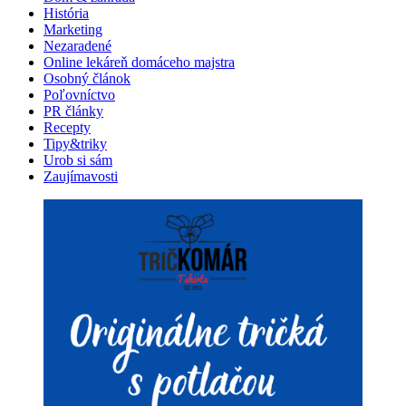
História
Marketing
Nezaradené
Online lekáreň domáceho majstra
Osobný článok
Poľovníctvo
PR články
Recepty
Tipy&triky
Urob si sám
Zaujímavosti