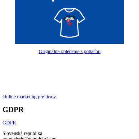
Originálne oblečenie s potlačou
Online marketing pre firmy
GDPR
GDPR
Slovenská republika
woodcircle@woodcircle.eu