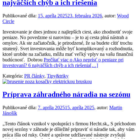
najväčších chýb a ich riešenia
Publikované dňa:
15. apríla 2025
23. februára 2026
, autor:
Wood
Circle
Investovanie je dnes jednou z najlepších ciest, ako zhodnotiť svoje
peniaze. No povedzme si narovinu – je to aj cesta plná nástrah a
omylov. Ak ste začiatočník, je prirodzené, že sa budete cítiť trochu
stratený. Svet investovania môže byť komplikovaný a rozhodnutia,
ktoré urobíte na začiatku, môžu mať veľký vplyv na vašu finančnú
budúcnosť. Dobrou
Prečítať viac o Ako neprísť o peniaze pri
investovaní? 6 najväčších chýb a ich riešenia
[…]
Kategória:
PR články
,
Tipy&triky
Príprava záhradného náradia na sezónu
Publikované dňa:
7. apríla 2025
15. apríla 2025
, autor:
Martin
Jánošík
„Tento článok vznikol v spolupráci s firmou Hecht.sk„ S príchodom
novej sezóny v záhrade je dôležité pripraviť si náradie tak, aby vám
práca išla od ruky. Ostré a správne udržiavané nástroje zvyšujú