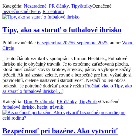
Kategória:
Nezaradené
,
PR články
,
Tipy&triky
Označené
bezpečnostné dvere
,
R1centrum
Tipy, ako sa starať o futbalové ihrisko
Publikované dňa:
6. septembra 2025
6. septembra 2025
, autor:
Wood
Circle
„Tento článok vznikol v spolupráci s firmou Hecht.sk„ Futbalové
ihrisko nie je obyčajný trávnik. Je to extrémne zaťažovaná plocha,
ktorá musí znášať stovky krokov, šmykov, pádov a výkopov každý
týždeň. Ak má zostať zelené, rovné a bezpečné pre hru, vyžaduje si
pravidelnú, cielene nastavenú starostlivosť. Nestačí ho len občas
pokosiť. Je potrebné dodržať presný režim
Prečítať viac o Tipy, ako
sa starať o futbalové ihrisko
[…]
Kategória:
Dom & záhrada
,
PR články
,
Tipy&triky
Označené
futbalové ihrisko
,
hecht
,
trávnik
Bezpečnosť pri bazéne. Ako vytvoriť