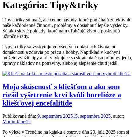
Kategória:
Tipy&triky
Tipy a triky sú malé, ale cenné návody, ktoré pomáhajú zefektívniť
naše každodenné činnosti, problémy a dosiahnuť lepšie výsledky.
Sú ako skryté poklady, ktoré nám uľahčujú život a poskytujú
užitočné rady.
Typy a triky sa vyskytujú vo všetkých oblastiach života, od
domácnosti a zdravia po prácu a hobby. Napríklad v kuchyni
môžete využiť tipy a triky týkajúce sa skrátenia času prípravy jedla,
úpravy nákladov na potraviny, alebo aj zlepšenie chuti jedál.
Moja skúsenosť s kliešťom a ako som
riešil vyšetrenie krvi kvôli borelióze a
kliešťovej encefalitíde
Publikované dňa:
9. septembra 2025
15. septembra 2025
, autor:
Martin Jánošík
Po výlete v Trenčíne na kajaku a ostrove dňa 20. júla 2025 som si