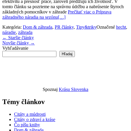
efektivitu a presnosť práce, zároveň predlžujú ich životnosť. V
tomto článku sa pozrieme na správnu údržbu a nabrúsenie štyroch
základných pomocníkov v záhrade
Prečítať viac o Príprava
záhradného náradia na sezónu
[…]
Kategória:
Dom & záhrada
,
PR články
,
Tipy&triky
Označené
hecht
,
náradie
,
záhrada
Navigácia
←
Staršie články
Novšie články
→
v
Vyhľadávanie
článkoch
Hľadaj
Spoznaj
Krásu Slovenka
Témy článkov
Citáty a múdrosti
Citáty o zdraví a kráse
Čo píšu knihy
Dom & záhrada