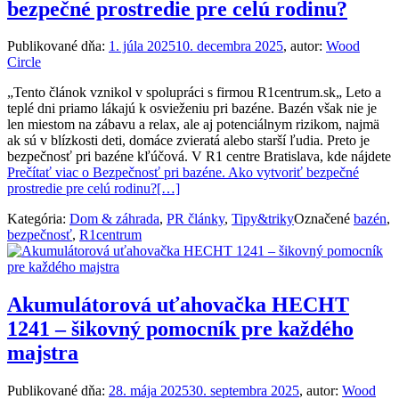
bezpečné prostredie pre celú rodinu?
Publikované dňa:
1. júla 2025
10. decembra 2025
, autor:
Wood
Circle
„Tento článok vznikol v spolupráci s firmou R1centrum.sk„ Leto a
teplé dni priamo lákajú k osvieženiu pri bazéne. Bazén však nie je
len miestom na zábavu a relax, ale aj potenciálnym rizikom, najmä
ak sú v blízkosti deti, domáce zvieratá alebo starší ľudia. Preto je
bezpečnosť pri bazéne kľúčová. V R1 centre Bratislava, kde nájdete
Prečítať viac o Bezpečnosť pri bazéne. Ako vytvoriť bezpečné
prostredie pre celú rodinu?
[…]
Kategória:
Dom & záhrada
,
PR články
,
Tipy&triky
Označené
bazén
,
bezpečnosť
,
R1centrum
Akumulátorová uťahovačka HECHT
1241 – šikovný pomocník pre každého
majstra
Publikované dňa:
28. mája 2025
30. septembra 2025
, autor:
Wood