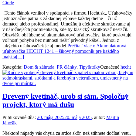
Circle
„Tento článok vznikol v spolupráci s firmou Hecht.sk„ Uťahovačky
jednoznačne patria k základnej výbave každej dielne – či už
domácej alebo profesionálnej. Umožňujú efektívne skrutkovanie aj
v náročnejších podmienkach, kde by klasický skrutkovač nestačil.
Obzvlášť obľúbené sú akumulátorové uťahovačky, ktoré poskytujú
voľnosť pohybu bez nutnosti riešiť prívodný kábel. Jednou z
takýchto uťahovačiek je aj model
Prečítať viac o Akumulátorová
uťahovačka HECHT 1241 – šikovný pomocník pre každého
majstra
[…]
Kategória:
Dom & záhrada
,
PR články
,
Tipy&triky
Označené
hecht
Drevený kvetináč, urob si sám. Spoločný
projekt, ktorý má dušu
Publikované dňa:
20. mája 2025
20. mája 2025
, autor:
Martin
Jánošík
Niektoré nápady vás chytia za srdce skôr, než stihnete dočítať vetu.