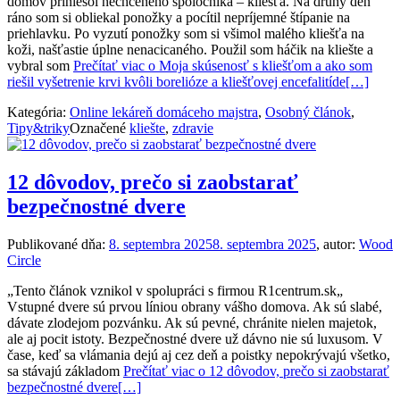
domov priniesol nechceného spoločníka – kliešťa. Na druhý deň
ráno som si obliekal ponožky a pocítil nepríjemné štípanie na
priehlavku. Po vyzutí ponožky som si všimol malého kliešťa na
koži, našťastie úplne nenacicaného. Použil som háčik na kliešte a
vybral som
Prečítať viac o Moja skúsenosť s kliešťom a ako som
riešil vyšetrenie krvi kvôli borelióze a kliešťovej encefalitíde
[…]
Kategória:
Online lekáreň domáceho majstra
,
Osobný článok
,
Tipy&triky
Označené
kliešte
,
zdravie
12 dôvodov, prečo si zaobstarať
bezpečnostné dvere
Publikované dňa:
8. septembra 2025
8. septembra 2025
, autor:
Wood
Circle
„Tento článok vznikol v spolupráci s firmou R1centrum.sk„
Vstupné dvere sú prvou líniou obrany vášho domova. Ak sú slabé,
dávate zlodejom pozvánku. Ak sú pevné, chránite nielen majetok,
ale aj pocit istoty. Bezpečnostné dvere už dávno nie sú luxusom. V
čase, keď sa vlámania dejú aj cez deň a poistky nepokrývajú všetko,
sa stávajú základom
Prečítať viac o 12 dôvodov, prečo si zaobstarať
bezpečnostné dvere
[…]