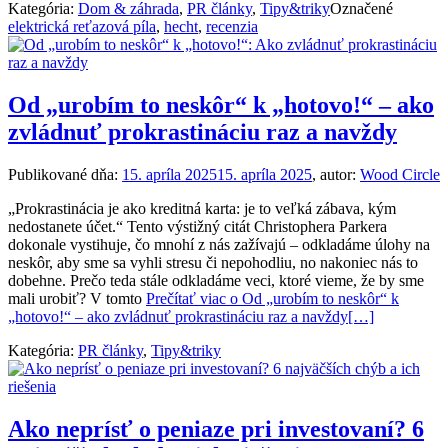
Kategória:
Dom & záhrada
,
PR články
,
Tipy&triky
Označené
elektrická reťazová píla
,
hecht
,
recenzia
Od „urobím to neskôr“ k „hotovo!“ – ako
zvládnuť prokrastináciu raz a navždy
Publikované dňa:
15. apríla 2025
15. apríla 2025
, autor:
Wood Circle
„Prokrastinácia je ako kreditná karta: je to veľká zábava, kým
nedostanete účet.“ Tento výstižný citát Christophera Parkera
dokonale vystihuje, čo mnohí z nás zažívajú – odkladáme úlohy na
neskôr, aby sme sa vyhli stresu či nepohodliu, no nakoniec nás to
dobehne. Prečo teda stále odkladáme veci, ktoré vieme, že by sme
mali urobiť? V tomto
Prečítať viac o Od „urobím to neskôr“ k
„hotovo!“ – ako zvládnuť prokrastináciu raz a navždy
[…]
Kategória:
PR články
,
Tipy&triky
Ako neprísť o peniaze pri investovaní? 6