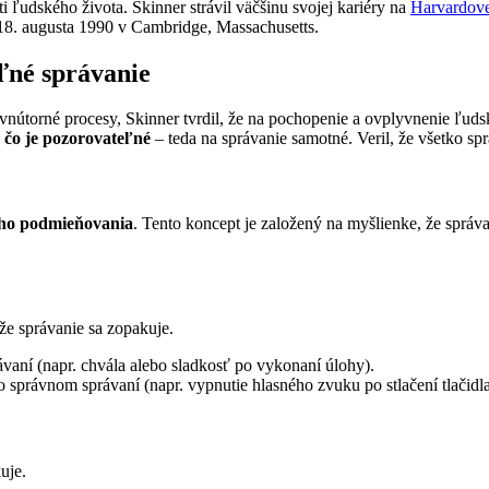
i ľudského života. Skinner strávil väčšinu svojej kariéry na
Harvardove
 18. augusta 1990 v Cambridge, Massachusetts.
ľné správanie
 vnútorné procesy, Skinner tvrdil, že na pochopenie a ovplyvnenie ľu
 čo je pozorovateľné
– teda na správanie samotné. Veril, že všetko sp
ho podmieňovania
. Tento koncept je založený na myšlienke, že správ
že správanie sa zopakuje.
vaní (napr. chvála alebo sladkosť po vykonaní úlohy).
 správnom správaní (napr. vypnutie hlasného zvuku po stlačení tlačidla
uje.