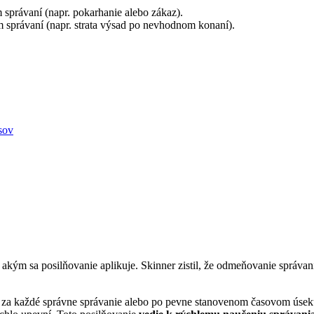
správaní (napr. pokarhanie alebo zákaz).
 správaní (napr. strata výsad po nevhodnom konaní).
sov
kým sa posilňovanie aplikuje. Skinner zistil, že odmeňovanie správani
 za každé správne správanie alebo po pevne stanovenom časovom úsek