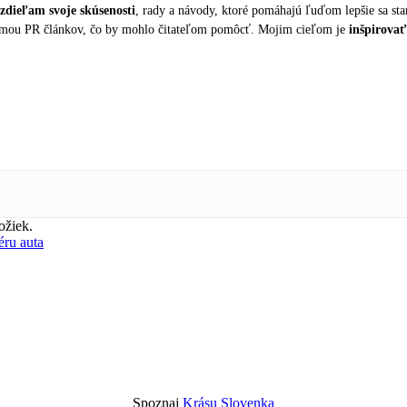
zdieľam svoje skúsenosti
, rady a návody, ktoré pomáhajú ľuďom lepšie sa sta
formou PR článkov, čo by mohlo čitateľom pomôcť. Mojim cieľom je
inšpirovať
ožiek.
éru auta
Spoznaj
Krásu Slovenka