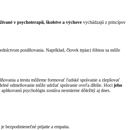
ívané v psychoterapii, školstve a výchove
vychádzajú z princípov
redníctvom posilňovania. Napríklad, človek trpiaci fóbiou sa môže
ilňovania a trestu môžeme formovať ľudské správanie a zlepšovať
videlné odmeňovanie môže udržať správanie oveľa dlhšie. Hoci
jeho
 a aplikovanú psychológiu zostáva nesmierne dôležitý aj dnes.
o je bezpodmienečné prijatie a empatia.