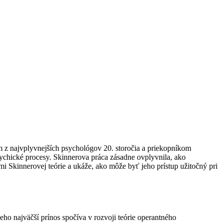
 z najvplyvnejších psychológov 20. storočia a priekopníkom
sychické procesy. Skinnerova práca zásadne ovplyvnila, ako
kinnerovej teórie a ukáže, ako môže byť jeho prístup užitočný pri
Jeho najväčší prínos spočíva v rozvoji teórie operantného