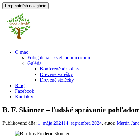
Prepínateľná navigácia
Prejsť
O mne
na
Fotogaléria – svet mojimi očami
obsah
Galéria
Konferenčné stolíky
Drevené varešky
Drevené stolčeky
Blog
Facebook
Kontakty
B. F. Skinner – ľudské správanie pohľad
Publikované dňa:
1. mája 2024
14. septembra 2024
, autor:
Martin Ján