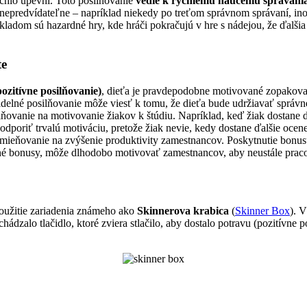
ýchlo upevní. Toto posilňovanie
vedie k rýchlemu naučeniu správania,
nepredvídateľne – napríklad niekedy po treťom správnom správaní, in
íkladom sú hazardné hry, kde hráči pokračujú v hre s nádejou, že ďalši
te
pozitívne posilňovanie)
, dieťa je pravdepodobne motivované zopakovať
videlné posilňovanie môže viesť k tomu, že dieťa bude udržiavať správ
lňovanie na motivovanie žiakov k štúdiu. Napríklad, keď žiak dostane 
poriť trvalú motiváciu, pretože žiak nevie, kedy dostane ďalšie ocen
eňovanie na zvýšenie produktivity zamestnancov. Poskytnutie bonusu
é bonusy, môže dlhodobo motivovať zamestnancov, aby neustále pracov
oužitie zariadenia známeho ako
Skinnerova krabica
(
Skinner Box
). 
zalo tlačidlo, ktoré zviera stlačilo, aby dostalo potravu (pozitívne po