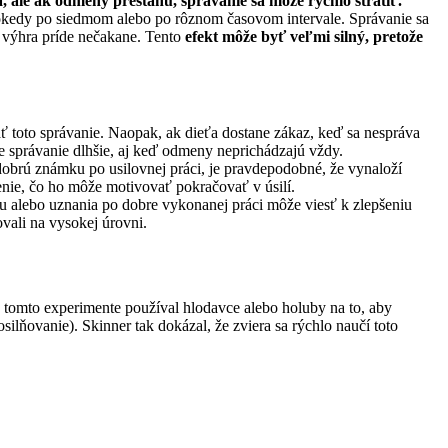
 ale ak odmeny prestanú, správanie sa môže rýchlo stratiť.
okedy po siedmom alebo po rôznom časovom intervale. Správanie sa
a výhra príde nečakane. Tento
efekt môže byť veľmi silný, pretože
 toto správanie. Naopak, ak dieťa dostane zákaz, keď sa nespráva
ne správanie dlhšie, aj keď odmeny neprichádzajú vždy.
dobrú známku po usilovnej práci, je pravdepodobné, že vynaloží
enie, čo ho môže motivovať pokračovať v úsilí.
 alebo uznania po dobre vykonanej práci môže viesť k zlepšeniu
ali na vysokej úrovni.
V tomto experimente používal hlodavce alebo holuby na to, aby
silňovanie). Skinner tak dokázal, že zviera sa rýchlo naučí toto