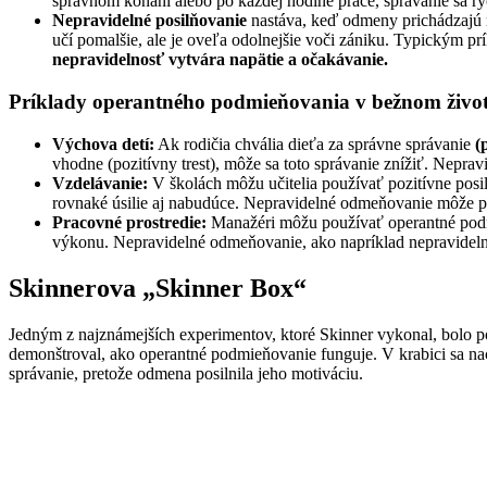
správnom konaní alebo po každej hodine práce, správanie sa r
Nepravidelné posilňovanie
nastáva, keď odmeny prichádzajú 
učí pomalšie, ale je oveľa odolnejšie voči zániku. Typickým pr
nepravidelnosť vytvára napätie a očakávanie.
Príklady operantného podmieňovania v bežnom živo
Výchova detí:
Ak rodičia chvália dieťa za správne správanie
(
vhodne (pozitívny trest), môže sa toto správanie znížiť. Nepra
Vzdelávanie:
V školách môžu učitelia používať pozitívne posi
rovnaké úsilie aj nabudúce. Nepravidelné odmeňovanie môže pod
Pracovné prostredie:
Manažéri môžu používať operantné podmi
výkonu. Nepravidelné odmeňovanie, ako napríklad nepravideln
Skinnerova „Skinner Box“
Jedným z najznámejších experimentov, ktoré Skinner vykonal, bolo p
demonštroval, ako operantné podmieňovanie funguje. V krabici sa nachád
správanie, pretože odmena posilnila jeho motiváciu.