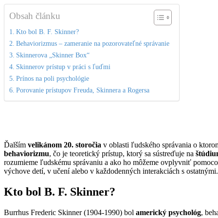
Obsah článku
Kto bol B. F. Skinner?
Behaviorizmus – zameranie na pozorovateľné správanie
Skinnerova „Skinner Box“
Skinnerov prístup v práci s ľuďmi
Prínos na poli psychológie
Porovanie prístupov Freuda, Skinnera a Rogersa
Ďalším
velikánom 20. storočia
v oblasti ľudského správania o ktorom
behaviorizmu
, čo je teoretický prístup, ktorý sa sústreďuje na
štúdiu
rozumieme ľudskému správaniu a ako ho môžeme ovplyvniť pomocou rô
výchove detí, v učení alebo v každodenných interakciách s ostatnými.
Kto bol B. F. Skinner?
Burrhus Frederic Skinner (1904-1990) bol
americký psychológ
, beh