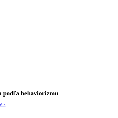
om podľa behaviorizmu
ošík