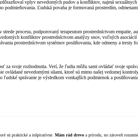
 zdôrazňoval vplyv nevedomých pudov a konfliktov, najmä sexuálnych 
eho podmieňovania. Ľudská povaha je formovaná prostredím, odmenami 
t v strede procesu, podporovaný terapeutom prostredníctvom empatie, aute
vedomých konfliktov prostredníctvom analýzy snov, voľných asociácií 
rávania prostredníctvom systémov posilňovania, kde odmeny a tresty fo
 za svoje rozhodnutia. Verí, že ľudia môžu sami ovládať svoje správa
anie ovládané nevedomými silami, ktoré sú mimo našej vedomej kontroly
etko ľudské správanie je výsledkom vonkajších podmienok a posilňovania
oré sú praktické a inšpiratívne.
Mám rád drevo
a prírodu, no zároveň rozumi