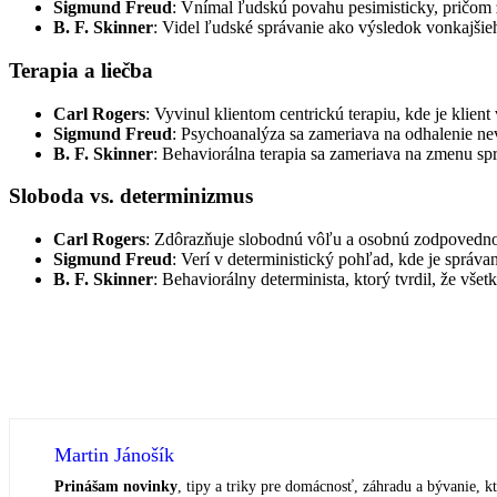
Sigmund Freud
: Vnímal ľudskú povahu pesimisticky, pričom
B. F. Skinner
: Videl ľudské správanie ako výsledok vonkajši
Terapia a liečba
Carl Rogers
: Vyvinul klientom centrickú terapiu, kde je klien
Sigmund Freud
: Psychoanalýza sa zameriava na odhalenie ne
B. F. Skinner
: Behaviorálna terapia sa zameriava na zmenu sp
Sloboda vs. determinizmus
Carl Rogers
: Zdôrazňuje slobodnú vôľu a osobnú zodpovednosť
Sigmund Freud
: Verí v deterministický pohľad, kde je správ
B. F. Skinner
: Behaviorálny determinista, ktorý tvrdil, že vš
Martin Jánošík
Prinášam novinky
, tipy a triky pre domácnosť, záhradu a bývanie, kt