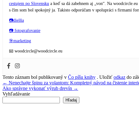
cestujem po Slovensku
a keď sa dá zabehnem aj „von“. Na woodcircle.eu
s čím som bol spokojný ja. Takisto odporúčam v spolupráci s firmami 
📷dielňa
📷 fotografovanie
🎯marketing
📧 woodcircle@woodcircle.eu
Tento záznam bol publikovaný v
Čo píšu knihy
. Uložiť
odkaz
do zál
Navigácia
←
Nenechajte špinu za volantom: Kompletný návod na čistenie interi
Ako správne vykonať výrub drevín
→
v
Vyhľadávanie
článku
Hľadaj