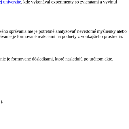
j univerzite
, kde vykonával experimenty so zvieratami a vyvinul
dského správania nie je potrebné analyzovať nevedomé myšlienky alebo
rávanie je formované reakciami na podnety z vonkajšieho prostredia.
anie je formované dôsledkami, ktoré nasledujú po určitom akte.
).