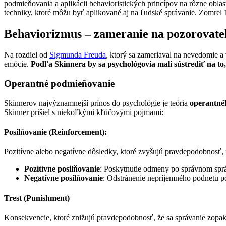
podmieňovania a aplikácii behavioristických princípov na rôzne oblast
techniky, ktoré môžu byť aplikované aj na ľudské správanie. Zomrel
Behaviorizmus – zameranie na pozorovate
Na rozdiel od
Sigmunda Freuda
, ktorý sa zameriaval na nevedomie a
emócie.
Podľa Skinnera by sa psychológovia mali sústrediť na to,
Operantné podmieňovanie
Skinnerov najvýznamnejší prínos do psychológie je teória
operantné
Skinner prišiel s niekoľkými kľúčovými pojmami:
Posilňovanie (Reinforcement):
Pozitívne alebo negatívne dôsledky, ktoré zvyšujú pravdepodobnosť, 
Pozitívne posilňovanie
: Poskytnutie odmeny po správnom sprá
Negatívne posilňovanie
: Odstránenie nepríjemného podnetu po
Trest (Punishment)
Konsekvencie, ktoré znižujú pravdepodobnosť, že sa správanie zopak