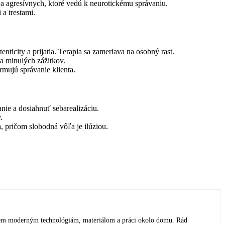
a agresívnych, ktoré vedú k neurotickému správaniu.
a trestami.
nticity a prijatia. Terapia sa zameriava na osobný rast.
a minulých zážitkov.
rmujú správanie klienta.
nie a dosiahnuť sebarealizáciu.
.
, pričom slobodná vôľa je ilúziou.
em moderným technológiám, materiálom a práci okolo domu. Rád