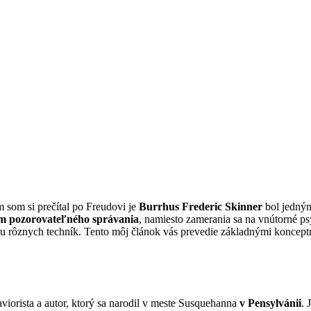
 som si prečítal po Freudovi je
Burrhus Frederic Skinner
bol jedným
m pozorovateľného správania
, namiesto zamerania sa na vnútorné p
znych techník. Tento môj článok vás prevedie základnými konceptmi S
aviorista a autor, ktorý sa narodil v meste Susquehanna
v Pensylvánii
. 