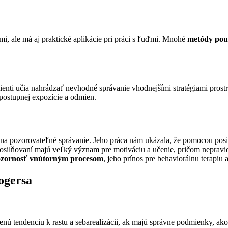
ami, ale má aj praktické aplikácie pri práci s ľuďmi. Mnohé
metódy použ
lienti učia nahrádzať nevhodné správanie vhodnejšími stratégiami prost
postupnej expozície a odmien.
ý na pozorovateľné správanie. Jeho práca nám ukázala, že pomocou pos
 posilňovaní majú veľký význam pre motiváciu a učenie, pričom nepra
 pozornosť vnútorným procesom
, jeho prínos pre behaviorálnu terapiu
ogersa
dzenú tendenciu k rastu a sebarealizácii, ak majú správne podmienky, ak