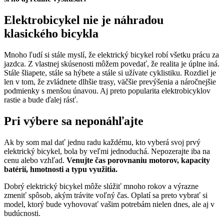
Elektrobicykel nie je náhradou
klasického bicykla
Mnoho ľudí si stále myslí, že elektrický bicykel robí všetku prácu za
jazdca. Z vlastnej skúsenosti môžem povedať, že realita je úplne iná.
Stále šliapete, stále sa hýbete a stále si užívate cyklistiku. Rozdiel je
len v tom, že zvládnete dlhšie trasy, väčšie prevýšenia a náročnejšie
podmienky s menšou únavou. Aj preto popularita elektrobicyklov
rastie a bude ďalej rásť.
Pri výbere sa neponáhľajte
Ak by som mal dať jednu radu každému, kto vyberá svoj prvý
elektrický bicykel, bola by veľmi jednoduchá. Nepozerajte iba na
cenu alebo vzhľad.
Venujte čas porovnaniu motorov, kapacity
batérií, hmotnosti a typu využitia.
Dobrý elektrický bicykel môže slúžiť mnoho rokov a výrazne
zmeniť spôsob, akým trávite voľný čas. Oplatí sa preto vybrať si
model, ktorý bude vyhovovať vašim potrebám nielen dnes, ale aj v
budúcnosti.