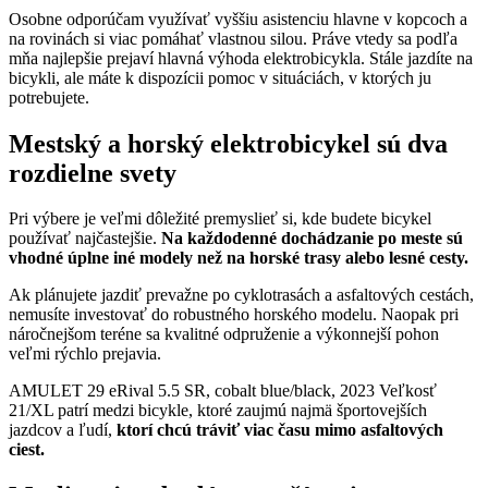
Osobne odporúčam využívať vyššiu asistenciu hlavne v kopcoch a
na rovinách si viac pomáhať vlastnou silou. Práve vtedy sa podľa
mňa najlepšie prejaví hlavná výhoda elektrobicykla. Stále jazdíte na
bicykli, ale máte k dispozícii pomoc v situáciách, v ktorých ju
potrebujete.
Mestský a horský elektrobicykel sú dva
rozdielne svety
Pri výbere je veľmi dôležité premyslieť si, kde budete bicykel
používať najčastejšie.
Na každodenné dochádzanie po meste sú
vhodné úplne iné modely než na horské trasy alebo lesné cesty.
Ak plánujete jazdiť prevažne po cyklotrasách a asfaltových cestách,
nemusíte investovať do robustného horského modelu. Naopak pri
náročnejšom teréne sa kvalitné odpruženie a výkonnejší pohon
veľmi rýchlo prejavia.
AMULET 29 eRival 5.5 SR, cobalt blue/black, 2023 Veľkosť
21/XL patrí medzi bicykle, ktoré zaujmú najmä športovejších
jazdcov a ľudí,
ktorí chcú tráviť viac času mimo asfaltových
ciest.