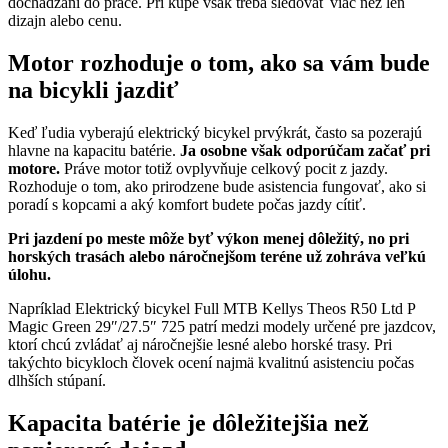
dochádzaní do práce. Pri kúpe však treba sledovať viac než len
dizajn alebo cenu.
Motor rozhoduje o tom, ako sa vám bude
na bicykli jazdiť
Keď ľudia vyberajú elektrický bicykel prvýkrát, často sa pozerajú
hlavne na kapacitu batérie.
Ja osobne však odporúčam začať pri
motore.
Práve motor totiž ovplyvňuje celkový pocit z jazdy.
Rozhoduje o tom, ako prirodzene bude asistencia fungovať, ako si
poradí s kopcami a aký komfort budete počas jazdy cítiť.
Pri jazdení po meste môže byť výkon menej dôležitý, no pri
horských trasách alebo náročnejšom teréne už zohráva veľkú
úlohu.
Napríklad Elektrický bicykel Full MTB Kellys Theos R50 Ltd P
Magic Green 29″/27.5″ 725 patrí medzi modely určené pre jazdcov,
ktorí chcú zvládať aj náročnejšie lesné alebo horské trasy. Pri
takýchto bicykloch človek ocení najmä kvalitnú asistenciu počas
dlhších stúpaní.
Kapacita batérie je dôležitejšia než