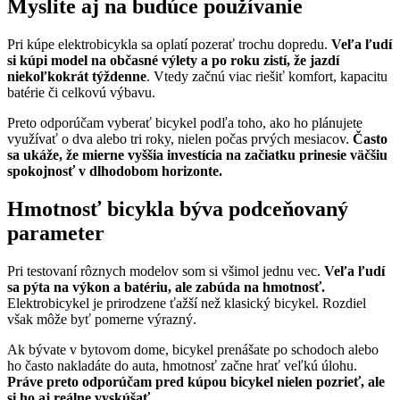
Myslite aj na budúce používanie
Pri kúpe elektrobicykla sa oplatí pozerať trochu dopredu.
Veľa ľudí
si kúpi model na občasné výlety a po roku zistí, že jazdí
niekoľkokrát týždenne
. Vtedy začnú viac riešiť komfort, kapacitu
batérie či celkovú výbavu.
Preto odporúčam vyberať bicykel podľa toho, ako ho plánujete
využívať o dva alebo tri roky, nielen počas prvých mesiacov.
Často
sa ukáže, že mierne vyššia investícia na začiatku prinesie väčšiu
spokojnosť v dlhodobom horizonte.
Hmotnosť bicykla býva podceňovaný
parameter
Pri testovaní rôznych modelov som si všimol jednu vec.
Veľa ľudí
sa pýta na výkon a batériu, ale zabúda na hmotnosť.
Elektrobicykel je prirodzene ťažší než klasický bicykel. Rozdiel
však môže byť pomerne výrazný.
Ak bývate v bytovom dome, bicykel prenášate po schodoch alebo
ho často nakladáte do auta, hmotnosť začne hrať veľkú úlohu.
Práve preto odporúčam pred kúpou bicykel nielen pozrieť, ale
si ho aj reálne vyskúšať.