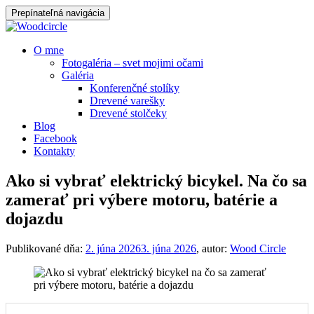
Prepínateľná navigácia
Prejsť
O mne
na
Fotogaléria – svet mojimi očami
obsah
Galéria
Konferenčné stolíky
Drevené varešky
Drevené stolčeky
Blog
Facebook
Kontakty
Ako si vybrať elektrický bicykel. Na čo sa
zamerať pri výbere motoru, batérie a
dojazdu
Publikované dňa:
2. júna 2026
3. júna 2026
, autor:
Wood Circle