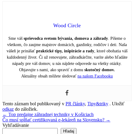
Wood Circle
Sme váš
sprievodca svetom bývania, domova a záhrady
. Píšeme o
všetkom, čo zaujme majstrov domácich, gazdinky, rodičov i deti. Naša
vášeň je prinášať
praktické tipy, inšpirácie a rady
, ktoré obohatia váš
každodenný život. Či už renovujete, záhradkárčite, varíte alebo hľadáte
nápady pre váš domov, u nás nájdete odpovede na všetky otázky.
Objavujte s nami, ako spraviť z domu
skutočný domov.
Aktuálny obsah môžete sledovať
na našom Facebooku
Tento záznam bol publikovaný v
PR články
,
Tipy&triky
. Uložiť
odkaz
do záložiek.
Navigácia
←
Top predajne záhradnej techniky v Košiciach
Čo musí spĺňať certifikovaná e-lekáreň na Slovensku?
→
v
Vyhľadávanie
článku
Hľadaj