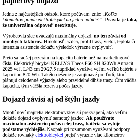
papierový dojazd
Jedna z najčastejších otázok, ktoré počúvam, znie: „
Koľko
kilometrov prejde elektrobicykel na jedno nabitie?
“.
Pravda je taká,
že univerzálna odpoveď neexistuje
.
Výrobcovia síce uvádzajú maximálny dojazd,
no ten závisí od
mnohých faktorov.
Hmotnosť jazdca, profil trasy, vietor, teplota či
intenzita asistencie dokážu výsledok výrazne ovplyvniť.
Preto sa radšej pozerám na kapacitu batérie než na marketingové
čísla. Elektrický bicykel KELLYS Theos F60 SH 820Wh Antracit
2025 veľ. L/43 cm 29/27,5 napríklad využíva veľmi veľkú batériu s
kapacitou 820 Wh. Takéto riešenie je zaujímavé pre ľudí, ktorí
plánujú celodenné výjazdy alebo pravidelné dlhšie trasy. Čím väčšia
kapacita, tým väčšia rezerva počas jazdy.
Dojazd závisí aj od štýlu jazdy
Mnohí noví majitelia elektrobicyklov sú prekvapení, ako veľmi
dokáže dojazd ovplyvniť samotný jazdec.
Ak používate
maximálnu asistenciu počas celej trasy, batéria sa vybije
podstatne rýchlejšie.
Naopak pri rozumnom využívaní podpory
dokáže rovnaký
elektrobicykel
prejsť výrazne viac kilometrov.