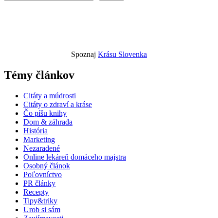
Spoznaj
Krásu Slovenka
Témy článkov
Citáty a múdrosti
Citáty o zdraví a kráse
Čo píšu knihy
Dom & záhrada
História
Marketing
Nezaradené
Online lekáreň domáceho majstra
Osobný článok
Poľovníctvo
PR články
Recepty
Tipy&triky
Urob si sám