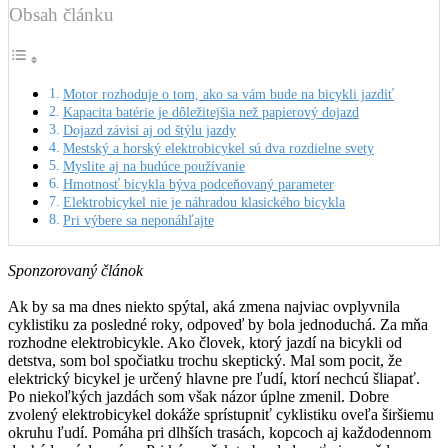
Obsah článku
Motor rozhoduje o tom, ako sa vám bude na bicykli jazdiť
Kapacita batérie je dôležitejšia než papierový dojazd
Dojazd závisí aj od štýlu jazdy
Mestský a horský elektrobicykel sú dva rozdielne svety
Myslite aj na budúce používanie
Hmotnosť bicykla býva podceňovaný parameter
Elektrobicykel nie je náhradou klasického bicykla
Pri výbere sa neponáhľajte
Sponzorovaný článok
Ak by sa ma dnes niekto spýtal, aká zmena najviac ovplyvnila
cyklistiku za posledné roky, odpoveď by bola jednoduchá. Za mňa
rozhodne elektrobicykle. Ako človek, ktorý jazdí na bicykli od
detstva, som bol spočiatku trochu skeptický. Mal som pocit, že
elektrický bicykel je určený hlavne pre ľudí, ktorí nechcú šliapať.
Po niekoľkých jazdách som však názor úplne zmenil. Dobre
zvolený elektrobicykel dokáže sprístupniť cyklistiku oveľa širšiemu
okruhu ľudí. Pomáha pri dlhších trasách, kopcoch aj každodennom