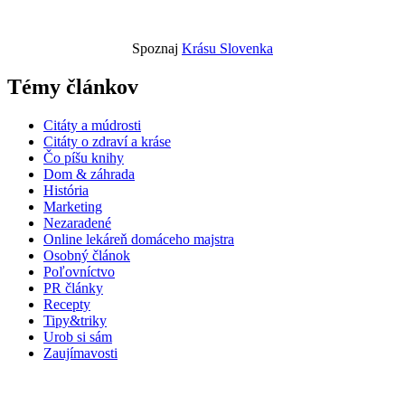
Spoznaj
Krásu Slovenka
Témy článkov
Citáty a múdrosti
Citáty o zdraví a kráse
Čo píšu knihy
Dom & záhrada
História
Marketing
Nezaradené
Online lekáreň domáceho majstra
Osobný článok
Poľovníctvo
PR články
Recepty
Tipy&triky
Urob si sám
Zaujímavosti