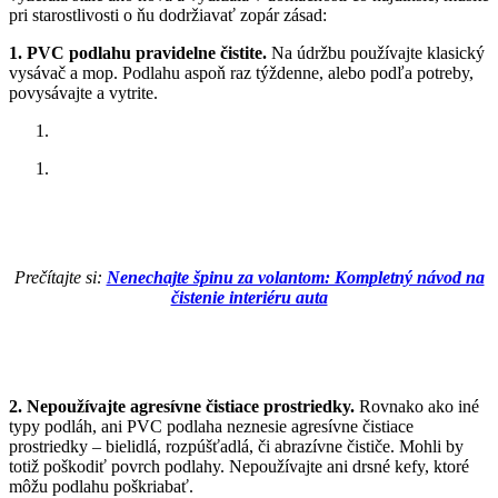
pri starostlivosti o ňu dodržiavať zopár zásad:
1. PVC podlahu pravidelne čistite.
Na údržbu používajte klasický
vysávač a mop. Podlahu aspoň raz týždenne, alebo podľa potreby,
povysávajte a vytrite.
Prečítajte si:
Nenechajte špinu za volantom: Kompletný návod na
čistenie interiéru auta
2. Nepoužívajte agresívne čistiace prostriedky.
Rovnako ako iné
typy podláh, ani PVC podlaha neznesie agresívne čistiace
prostriedky – bielidlá, rozpúšťadlá, či abrazívne čističe. Mohli by
totiž poškodiť povrch podlahy. Nepoužívajte ani drsné kefy, ktoré
môžu podlahu poškriabať.