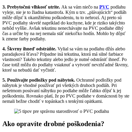
3. Prebytočnú vlhkosť utrite.
Ak sa vám niečo na
PVC
podlahu
vyleje, nie je to žiadna katastrofa. Kým u tzv. „plávajúcich“ podláh
môže dôjsť k okamžitému poškodeniu, tu to nehrozí. Aj preto sú
PVC podlahy skvelé napríklad do kuchyne, kde je riziko takýchto
nehôd vyššie. Avšak tekutinu nenechávajte na PVC podlahe dlhý
čas a určite by na nej nemala stáť niekoľko hodín. Mohlo by dôjsť
k zmene farby podlahy.
4. Škvrny ihneď odstráňte.
Vylial sa vám na podlahu džús alebo
paradajková šťava? Prípadne iná tekutina, ktorá má silné farbiace
vlastnosti? Takéto tekutiny alebo jedlo je nutné odstrániť ihneď. Po
čase totiž môžu do podlahy vsiaknuť a vytvoriť nevzhľadné škvrny,
ktoré sa nebudú dať vyčistiť.
5. Používajte podložky pod nábytok.
Ochranné podložky pod
nábytok je vhodné používať pri všetkých druhoch podláh. Pri
nešetrnom posúvaní nábytku po podlahe môže ľahko dôjsť k jej
poškodeniu. Rovnako platí, že po PVC podlahe v domácnosti by ste
nemali bežne chodiť v topánkach s tenkými opätkami.
Ako opravíte drobné poškodenia?