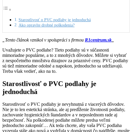
Starostlivosť o PVC podlahy je jednoduchá
Ako opravíte drobné poškodenia?
„Tento článok vznikol v spolupráci s firmou
R1centrum.sk
„
Uvažujete o PVC podlahe? Tieto podlahy sú v súčasnosti
mimoriadne populárne, a to z mnohých dôvodov. Môžete si vybrať
z nespočetného množstva dizajnov za priaznivé ceny. PVC podlahy
sú tiež mimoriadne odolné a napokon, jednoducho sa udržiavajú.
Treba však vedieť, ako na to.
Starostlivosť o PVC podlahy je
jednoduchá
Starostlivosť o PVC podlahy je nevyhnutná z viacerých dôvodov.
Nie je to len estetická stránka, ale aj predĺženie životnosti podlahy,
zachovanie hygienických štandardov a v neposlednom rade aj
bezpečnosť. Na poškodenej podlahe môžete predsa veľmi
jednoducho zakopnúť… Ak teda chcete, aby vaša PVC podlaha
vyzerala stále ako nová a vydržala v domácnosti čo najdlhšie, musíte