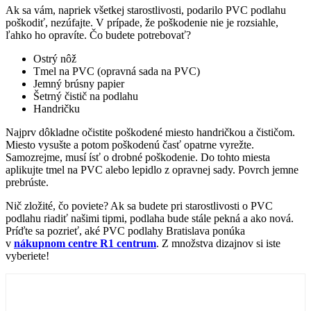
Ak sa vám, napriek všetkej starostlivosti, podarilo PVC podlahu
poškodiť, nezúfajte. V prípade, že poškodenie nie je rozsiahle,
ľahko ho opravíte. Čo budete potrebovať?
Ostrý nôž
Tmel na PVC (opravná sada na PVC)
Jemný brúsny papier
Šetrný čistič na podlahu
Handričku
Najprv dôkladne očistite poškodené miesto handričkou a čističom.
Miesto vysušte a potom poškodenú časť opatrne vyrežte.
Samozrejme, musí ísť o drobné poškodenie. Do tohto miesta
aplikujte tmel na PVC alebo lepidlo z opravnej sady. Povrch jemne
prebrúste.
Nič zložité, čo poviete? Ak sa budete pri starostlivosti o PVC
podlahu riadiť našimi tipmi, podlaha bude stále pekná a ako nová.
Príďte sa pozrieť, aké PVC podlahy Bratislava ponúka
v
nákupnom centre R1 centrum
. Z množstva dizajnov si iste
vyberiete!