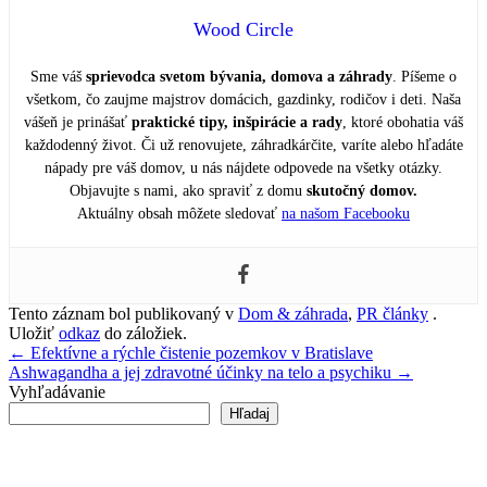
Wood Circle
Sme váš
sprievodca svetom bývania, domova a záhrady
. Píšeme o
všetkom, čo zaujme majstrov domácich, gazdinky, rodičov i deti. Naša
vášeň je prinášať
praktické tipy, inšpirácie a rady
, ktoré obohatia váš
každodenný život. Či už renovujete, záhradkárčite, varíte alebo hľadáte
nápady pre váš domov, u nás nájdete odpovede na všetky otázky.
Objavujte s nami, ako spraviť z domu
skutočný domov.
Aktuálny obsah môžete sledovať
na našom Facebooku
Tento záznam bol publikovaný v
Dom & záhrada
,
PR články
.
Uložiť
odkaz
do záložiek.
Navigácia
←
Efektívne a rýchle čistenie pozemkov v Bratislave
Ashwagandha a jej zdravotné účinky na telo a psychiku
→
v
Vyhľadávanie
článku
Hľadaj