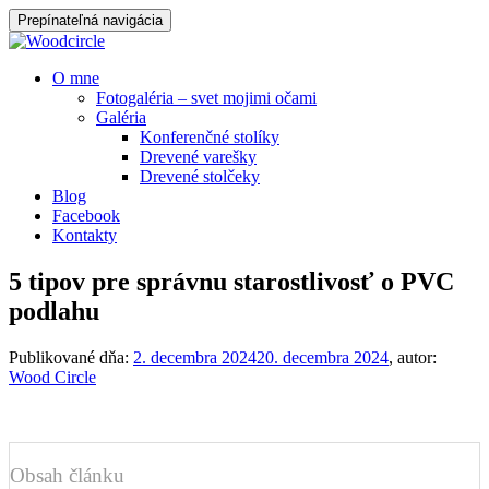
Prepínateľná navigácia
Prejsť
O mne
na
Fotogaléria – svet mojimi očami
obsah
Galéria
Konferenčné stolíky
Drevené varešky
Drevené stolčeky
Blog
Facebook
Kontakty
5 tipov pre správnu starostlivosť o PVC
podlahu
Publikované dňa:
2. decembra 2024
20. decembra 2024
, autor:
Wood Circle
Obsah článku