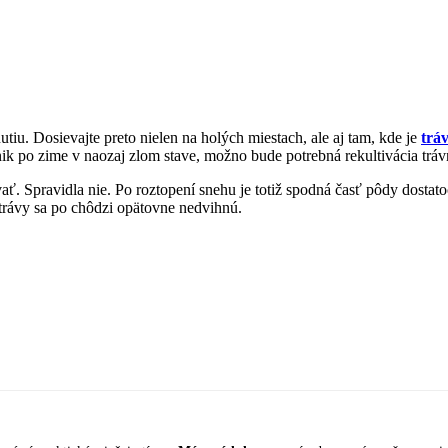
utiu. Dosievajte preto nielen na holých miestach, ale aj tam, kde je
trá
vnik po zime v naozaj zlom stave, možno bude potrebná rekultivácia tráv
evať. Spravidla nie. Po roztopení snehu je totiž spodná časť pôdy dosta
á trávy sa po chôdzi opätovne nedvihnú.