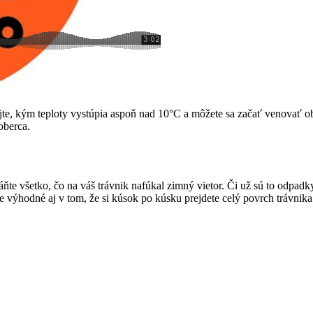
ajte, kým teploty vystúpia aspoň nad 10°C a môžete sa začať venovať o
oberca.
e všetko, čo na váš trávnik nafúkal zimný vietor. Či už sú to odpadky, 
 výhodné aj v tom, že si kúsok po kúsku prejdete celý povrch trávnika a