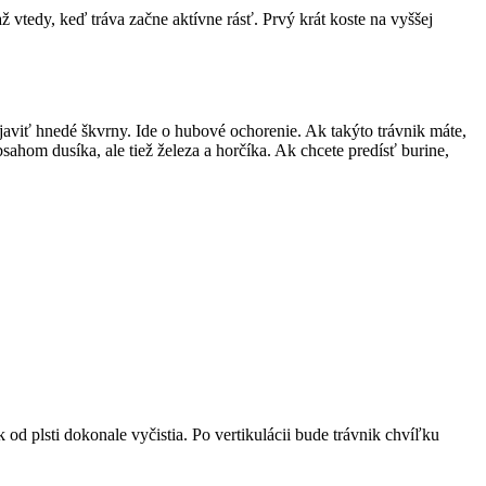
 vtedy, keď tráva začne aktívne rásť. Prvý krát koste na vyššej
aviť hnedé škvrny. Ide o hubové ochorenie. Ak takýto trávnik máte,
sahom dusíka, ale tiež železa a horčíka. Ak chcete predísť burine,
 od plsti dokonale vyčistia. Po vertikulácii bude trávnik chvíľku