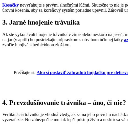
Kosačky
nevyťahujte s prvými slnečnými lúčmi. Skutočne to nie je po
úrovni kosenia, aby sa koreňový systém poriadne upevnil. Zároveň urči
3.
Jarné hnojenie trávnika
Ak ste vykonávali hnojenie trávnika v zime alebo neskoro na jeseň,
na jar (v apríli) ho postriekajte prípravkom s obsahom účinnej látky
a
zvoľte hnojivá s herbicídnou zložkou.
Prečítajte si:
Ako si postaviť záhradnú hojdačku pre deti s
4.
Prevzdušňovanie trávnika – áno, či nie?
Vertikulácia trávnika je vhodná vtedy, ak sa na jeho povrchu nachádza 
vyzerať zle. No zabezpečíte mu tak lepší prístup živín a neskôr sa