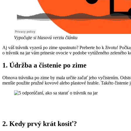
Vypočujte si hlasovú verziu článku
Aj váš trávnik vyzerá po zime spustnuto? Preberte ho k životu! Počk
o trávnik na jar vám prinesie ovocie v podobe vytúženého zeleného k
1.
Údržba a čistenie po zime
Obnova trávnika po zime by mala určite začať jeho vyčistením. Odstráňt
menšie použite pružné kovové alebo plastové hrable. Takéto čistenie je
2. Kedy prvý krát kosiť?