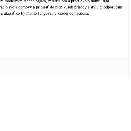
em moderným technológiám, materiálom a práci okolo domu. Rád
rať o svoje domovy a priniesť do nich kúsok prírody a štýlu či odporúčam
a ukázať čo by mohlo fungovať v každej domácnosti.