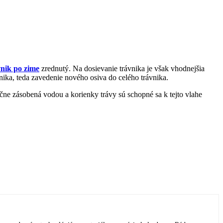
vnik po zime
zrednutý. Na dosievanie trávnika je však vhodnejšia
nika, teda zavedenie nového osiva do celého trávnika.
točne zásobená vodou a korienky trávy sú schopné sa k tejto vlahe