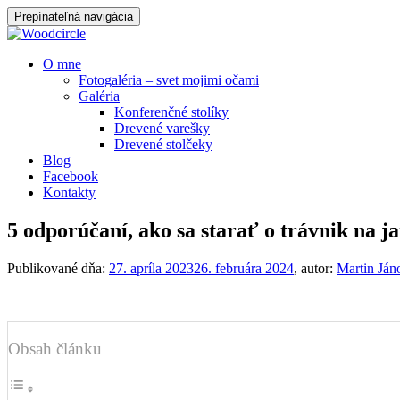
Prepínateľná navigácia
Prejsť
O mne
na
Fotogaléria – svet mojimi očami
obsah
Galéria
Konferenčné stolíky
Drevené varešky
Drevené stolčeky
Blog
Facebook
Kontakty
5 odporúčaní, ako sa starať o trávnik na ja
Publikované dňa:
27. apríla 2023
26. februára 2024
, autor:
Martin Ján
Obsah článku