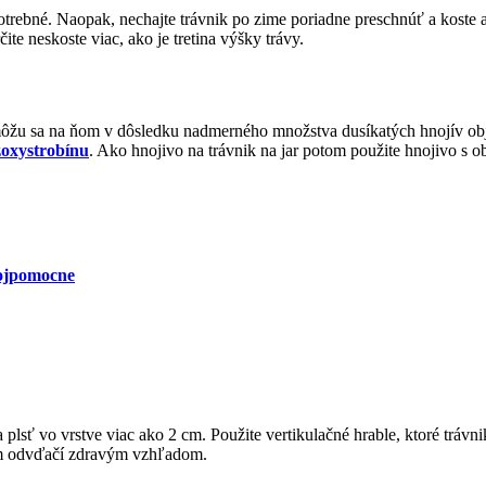
trebné. Naopak, nechajte trávnik po zime poriadne preschnúť a koste až
te neskoste viac, ako je tretina výšky trávy.
 môžu sa na ňom v dôsledku nadmerného množstva dusíkatých hnojív obj
zoxystrobínu
. Ako hnojivo na trávnik na jar potom použite hnojivo s ob
vojpomocne
plsť vo vrstve viac ako 2 cm. Použite vertikulačné hrable, ktoré trávnik
 vám odvďačí zdravým vzhľadom.