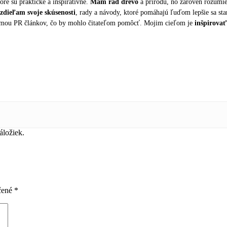
oré sú praktické a inšpiratívne.
Mám rád drevo
a prírodu, no zároveň rozumi
zdieľam svoje skúsenosti
, rady a návody, ktoré pomáhajú ľuďom lepšie sa sta
formou PR článkov, čo by mohlo čitateľom pomôcť. Mojim cieľom je
inšpirovať
áložiek.
čené
*