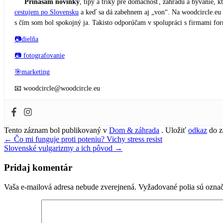
Prinášam novinky
, tipy a triky pre domácnosť, záhradu a bývanie, kt
cestujem po Slovensku
a keď sa dá zabehnem aj „von“. Na woodcircle.eu
s čím som bol spokojný ja. Takisto odporúčam v spolupráci s firmami 
📷dielňa
📷 fotografovanie
🎯marketing
📧 woodcircle@woodcircle.eu
Tento záznam bol publikovaný v
Dom & záhrada
. Uložiť
odkaz
do z
Navigácia
←
Čo mi funguje proti poteniu? Vichy stress resist
Slovenské vulgarizmy a ich pôvod
→
v
článku
Pridaj komentár
Vaša e-mailová adresa nebude zverejnená.
Vyžadované polia sú ozna