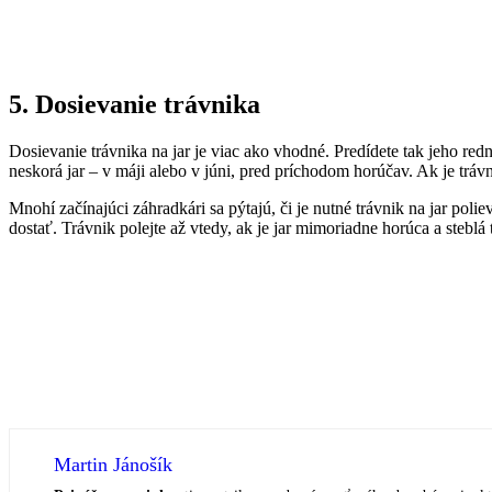
5.
Dosievanie trávnika
Dosievanie trávnika na jar je viac ako vhodné. Predídete tak jeho redn
neskorá jar – v máji alebo v júni, pred príchodom horúčav. Ak je trá
Mnohí začínajúci záhradkári sa pýtajú, či je nutné trávnik na jar poli
dostať. Trávnik polejte až vtedy, ak je jar mimoriadne horúca a stebl
Martin Jánošík