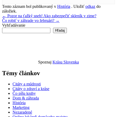
Tento záznam bol publikovaný v
História
. Uložiť
odkaz
do
záložiek.
Navigácia
←
Pozor na ťažký sneh! Ako zabezpečiť skleník v zime?
Čo robiť v záhrade vo februári?
→
v
Vyhľadávanie
článku
Hľadaj
Spoznaj
Krásu Slovenka
Témy článkov
Citáty a múdrosti
Citáty o zdraví a kráse
Čo píšu knihy
Dom & záhrada
História
Marketing
Nezaradené
Online lekáreň domáceho majstra