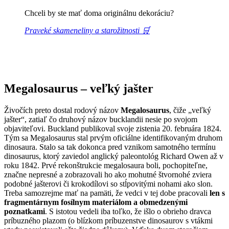
Chceli by ste mať doma originálnu dekoráciu?
Praveké skameneliny a starožitnosti 🛒
Megalosaurus – veľký jašter
Živočích preto dostal rodový názov
Megalosaurus
, čiže „veľký
jašter“, zatiaľ čo druhový názov bucklandii nesie po svojom
objaviteľovi. Buckland publikoval svoje zistenia 20. februára 1824.
Tým sa Megalosaurus stal prvým oficiálne identifikovaným druhom
dinosaura. Stalo sa tak dokonca pred vznikom samotného termínu
dinosaurus, ktorý zaviedol anglický paleontológ Richard Owen až v
roku 1842. Prvé rekonštrukcie megalosaura boli, pochopiteľne,
značne nepresné a zobrazovali ho ako mohutné štvornohé zviera
podobné jašterovi či krokodílovi so stĺpovitými nohami ako slon.
Treba samozrejme mať na pamäti, že vedci v tej dobe pracovali
len s
fragmentárnym fosílnym materiálom a obmedzenými
poznatkami
. S istotou vedeli iba toľko, že išlo o obrieho dravca
príbuzného plazom (o blízkom príbuzenstve dinosaurov s vtákmi