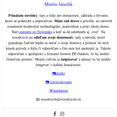
Martin Jánošík
Prinášam novinky
, tipy a triky pre domácnosť, záhradu a bývanie,
ktoré sú praktické a inšpiratívne.
Mám rád drevo
a prírodu, no zároveň
rozumiem moderným technológiám, materiálom a práci okolo domu.
Rád
cestujem po Slovensku
a keď sa dá zabehnem aj „von“. Na
woodcircle.eu
zdieľam svoje skúsenosti
, rady a návody, ktoré
pomáhajú ľuďom lepšie sa starať o svoje domovy a priniesť do nich
kúsok prírody a štýlu či odporúčam s čím som bol spokojný ja. Takisto
odporúčam v spolupráci s firmami formou PR článkov, čo by mohlo
čitateľom pomôcť. Mojim cieľom je
inšpirovať
a ukázať čo by mohlo
fungovať v každej domácnosti.
📷dielňa
📷 fotografovanie
🎯marketing
📧 woodcircle@woodcircle.eu