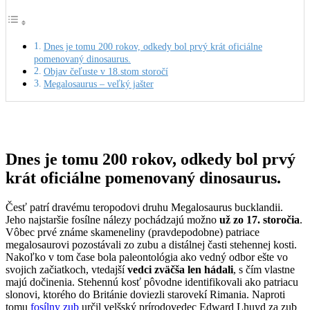
Dnes je tomu 200 rokov, odkedy bol prvý krát oficiálne
pomenovaný dinosaurus.
Objav čeľuste v 18.stom storočí
Megalosaurus – veľký jašter
Dnes je tomu 200 rokov, odkedy bol prvý
krát oficiálne pomenovaný dinosaurus.
Česť patrí dravému teropodovi druhu Megalosaurus bucklandii.
Jeho najstaršie fosílne nálezy pochádzajú možno
už zo 17. storočia
.
Vôbec prvé známe skameneliny (pravdepodobne) patriace
megalosaurovi pozostávali zo zubu a distálnej časti stehennej kosti.
Nakoľko v tom čase bola paleontológia ako vedný odbor ešte vo
svojich začiatkoch, vtedajší
vedci zväčša len hádali
, s čím vlastne
majú dočinenia. Stehennú kosť pôvodne identifikovali ako patriacu
slonovi, ktorého do Británie doviezli starovekí Rimania. Naproti
tomu
fosílny zub
určil velšský prírodovedec Edward Lhuyd za zub