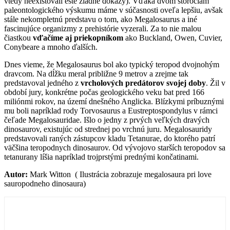
vtedy neexistovali ešte žiadne dôkazy). Vďaka dvom storočiam
paleontologického výskumu máme v súčasnosti oveľa lepšiu, avšak
stále nekompletnú predstavu o tom, ako Megalosaurus a iné
fascinujúce organizmy z prehistórie vyzerali. Za to nie malou
čiastkou
vďačíme aj priekopníkom
ako Buckland, Owen, Cuvier,
Conybeare a mnoho ďalších.
Dnes vieme, že Megalosaurus bol ako typický teropod dvojnohým
dravcom. Na dĺžku meral približne 9 metrov a zrejme tak
predstavoval jedného z
vrcholových predátorov svojej doby
. Žil v
období jury, konkrétne počas geologického veku bat pred 166
miliónmi rokov, na území dnešného Anglicka. Blízkymi príbuznými
mu boli napríklad rody Torvosaurus a Eustreptospondylus v rámci
čeľade Megalosauridae. Išlo o jedny z prvých veľkých dravých
dinosaurov, existujúc od strednej po vrchnú juru. Megalosauridy
predstavovali raných zástupcov kladu Tetanurae, do ktorého patrí
väčšina teropodnych dinosaurov. Od vývojovo starších teropodov sa
tetanurany líšia napríklad trojprstými prednými končatinami.
Autor:
Mark Witton ( Ilustrácia zobrazuje megalosaura pri love
sauropodneho dinosaura)