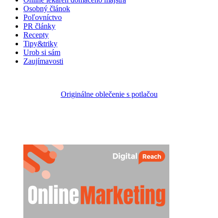
Osobný článok
Poľovníctvo
PR články
Recepty
Tipy&triky
Urob si sám
Zaujímavosti
Originálne oblečenie s potlačou