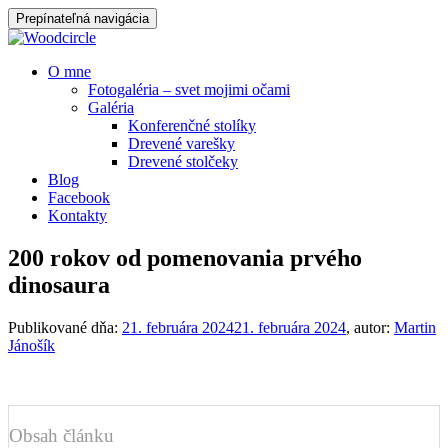
Prepínateľná navigácia
Prejsť
O mne
na
Fotogaléria – svet mojimi očami
obsah
Galéria
Konferenčné stolíky
Drevené varešky
Drevené stolčeky
Blog
Facebook
Kontakty
200 rokov od pomenovania prvého
dinosaura
Publikované dňa:
21. februára 2024
21. februára 2024
, autor:
Martin
Jánošík
Obsah článku