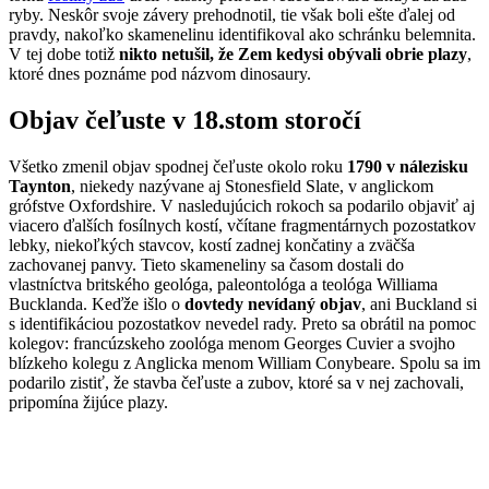
ryby. Neskôr svoje závery prehodnotil, tie však boli ešte ďalej od
pravdy, nakoľko skamenelinu identifikoval ako schránku belemnita.
V tej dobe totiž
nikto netušil, že Zem kedysi obývali obrie plazy
,
ktoré dnes poznáme pod názvom dinosaury.
Objav čeľuste v 18.stom storočí
Všetko zmenil objav spodnej čeľuste okolo roku
1790 v nálezisku
Taynton
, niekedy nazývane aj Stonesfield Slate, v anglickom
grófstve Oxfordshire. V nasledujúcich rokoch sa podarilo objaviť aj
viacero ďalších fosílnych kostí, včítane fragmentárnych pozostatkov
lebky, niekoľkých stavcov, kostí zadnej končatiny a zväčša
zachovanej panvy. Tieto skameneliny sa časom dostali do
vlastníctva britského geológa, paleontológa a teológa Williama
Bucklanda. Keďže išlo o
dovtedy nevídaný objav
, ani Buckland si
s identifikáciou pozostatkov nevedel rady. Preto sa obrátil na pomoc
kolegov: francúzskeho zoológa menom Georges Cuvier a svojho
blízkeho kolegu z Anglicka menom William Conybeare. Spolu sa im
podarilo zistiť, že stavba čeľuste a zubov, ktoré sa v nej zachovali,
pripomína žijúce plazy.